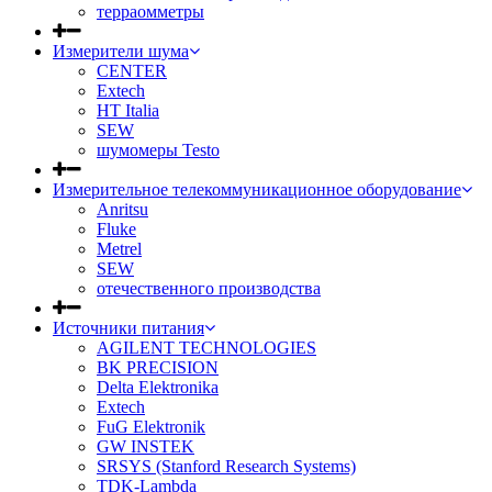
терраомметры
Измерители шума
CENTER
Extech
HT Italia
SEW
шумомеры Testo
Измерительное телекоммуникационное оборудование
Anritsu
Fluke
Metrel
SEW
отечественного производства
Источники питания
AGILENT TECHNOLOGIES
BK PRECISION
Delta Elektronika
Extech
FuG Elektronik
GW INSTEK
SRSYS (Stanford Research Systems)
TDK-Lambda