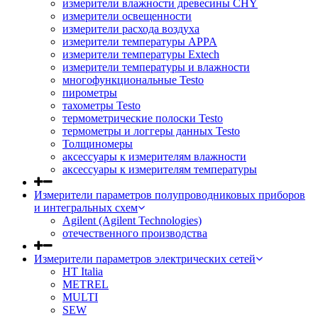
измерители влажности древесины CHY
измерители освещенности
измерители расхода воздуха
измерители температуры APPA
измерители температуры Extech
измерители температуры и влажности
многофункциональные Testo
пирометры
тахометры Testo
термометрические полоски Testo
термометры и логгеры данных Testo
Толщиномеры
аксессуары к измерителям влажности
аксессуары к измерителям температуры
Измерители параметров полупроводниковых приборов
и интегральных схем
Agilent (Agilent Technologies)
отечественного производства
Измерители параметров электрических сетей
HT Italia
METREL
MULTI
SEW