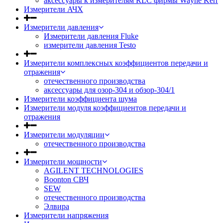
аксессуары к измерителям RLC фирмы Wayne Kerr
Измерители АЧХ
Измерители давления
Измерители давления Fluke
измерители давления Testo
Измерители комплексных коэффициентов передачи и
отражения
отечественного производства
аксессуары для озор-304 и обзор-304/1
Измерители коэффициента шума
Измерители модуля коэффициентов передачи и
отражения
Измерители модуляции
отечественного производства
Измерители мощности
AGILENT TECHNOLOGIES
Boonton СВЧ
SEW
отечественного производства
Элвира
Измерители напряжения