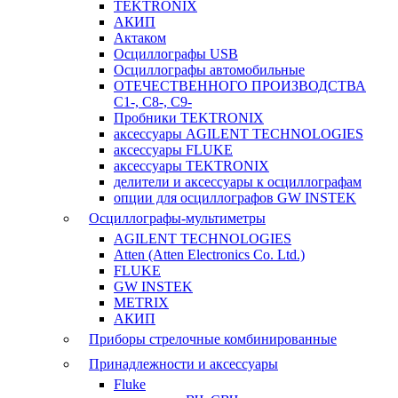
TEKTRONIX
АКИП
Актаком
Осциллографы USB
Осциллографы автомобильные
ОТЕЧЕСТВЕННОГО ПРОИЗВОДСТВА
С1-, С8-, С9-
Пробники TEKTRONIX
аксессуары AGILENT TECHNOLOGIES
аксессуары FLUKE
аксессуары TEKTRONIX
делители и аксессуары к осциллографам
опции для осциллографов GW INSTEK
Осциллографы-мультиметры
AGILENT TECHNOLOGIES
Atten (Atten Electronics Co. Ltd.)
FLUKE
GW INSTEK
METRIX
АКИП
Приборы стрелочные комбинированные
Принадлежности и аксессуары
Fluke