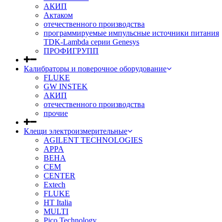
АКИП
Актаком
отечественного производства
программируемые импульсные источники питания
TDK-Lambda серии Genesys
ПРОФИГРУПП
Калибраторы и поверочное оборудование
FLUKE
GW INSTEK
АКИП
отечественного производства
прочие
Клещи электроизмерительные
AGILENT TECHNOLOGIES
APPA
BEHA
CEM
CENTER
Extech
FLUKE
HT Italia
MULTI
Pico Technology