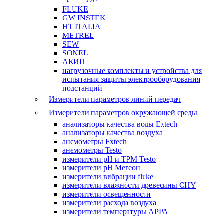
FLUKE
GW INSTEK
HT ITALIA
METREL
SEW
SONEL
АКИП
нагрузочные комплекты и устройства для
испытания защиты электрооборудования
подстанций
Измерители параметров линий передач
Измерители параметров окружающей среды
анализаторы качества воды Extech
анализаторы качества воздуха
анемометры Extech
анемометры Testo
измерители pH и ТРМ Testo
измерители pH Мегеон
измерители вибрации fluke
измерители влажности древесины CHY
измерители освещенности
измерители расхода воздуха
измерители температуры APPA