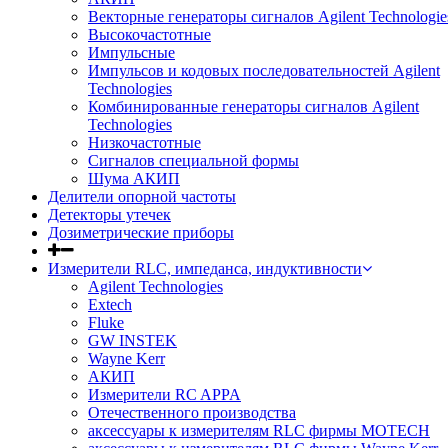
Векторные генераторы сигналов Agilent Technologie
Высокочастотные
Импульсные
Импульсов и кодовых последовательностей Agilent
Technologies
Комбинированные генераторы сигналов Agilent
Technologies
Низкочастотные
Сигналов специальной формы
Шума АКИП
Делители опорной частоты
Детекторы утечек
Дозиметрические приборы
Измерители RLC, импеданса, индуктивности
Agilent Technologies
Extech
Fluke
GW INSTEK
Wayne Kerr
АКИП
Измерители RC APPA
Отечественного производства
аксессуары к измерителям RLC фирмы MOTECH