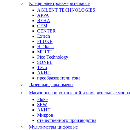
Клещи электроизмерительные
AGILENT TECHNOLOGIES
APPA
BEHA
CEM
CENTER
Extech
FLUKE
HT Italia
MULTI
Pico Technology
SONEL
Testo
АКИП
преобразователи тока
Лазерные дальномеры
Магазины сопротивлений и измерительные мост
Fluke
SEW
АКИП
Микрон
отечественного производства
Мультиметры цифровые