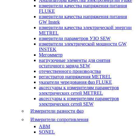
Анализаторы качества электроэнергии Fluke
измерители качества напряжения питания
FLUKE
измерители качества напряжения питания
GW Instek
измерители качества электрической энергии
METREL
измерители параметров УЗО SEW
измерители электрической мощности GW
INSTEK
Мегомметр
нагрузочные элементы для снятия
остаточного заряда SEW
отечественного производства
регистратор напряжения METREL
указатели чередования фаз FLUKE
аксессуары к измерителям параметров
электрических сетей METREL
аксессуары к измерителям параметров
электрических сетей SEW
Измерители разности фаз
Измерители сопротивления
ABM
SONEL