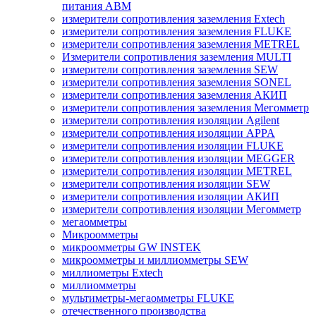
питания ABM
измерители сопротивления заземления Extech
измерители сопротивления заземления FLUKE
измерители сопротивления заземления METREL
Измерители сопротивления заземления MULTI
измерители сопротивления заземления SEW
измерители сопротивления заземления SONEL
измерители сопротивления заземления АКИП
измерители сопротивления заземления Мегомметр
измерители сопротивления изоляции Agilent
измерители сопротивления изоляции APPA
измерители сопротивления изоляции FLUKE
измерители сопротивления изоляции MEGGER
измерители сопротивления изоляции METREL
измерители сопротивления изоляции SEW
измерители сопротивления изоляции АКИП
измерители сопротивления изоляции Мегомметр
мегаомметры
Микроомметры
микроомметры GW INSTEK
микроомметры и миллиомметры SEW
миллиометры Extech
миллиомметры
мультиметры-мегаомметры FLUKE
отечественного производства