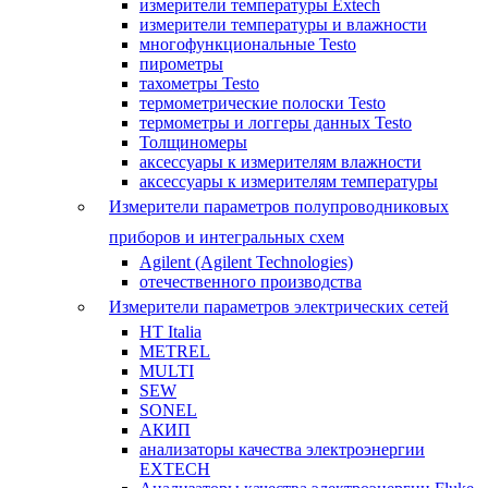
измерители температуры Extech
измерители температуры и влажности
многофункциональные Testo
пирометры
тахометры Testo
термометрические полоски Testo
термометры и логгеры данных Testo
Толщиномеры
аксессуары к измерителям влажности
аксессуары к измерителям температуры
Измерители параметров полупроводниковых
приборов и интегральных схем
Agilent (Agilent Technologies)
отечественного производства
Измерители параметров электрических сетей
HT Italia
METREL
MULTI
SEW
SONEL
АКИП
анализаторы качества электроэнергии
EXTECH