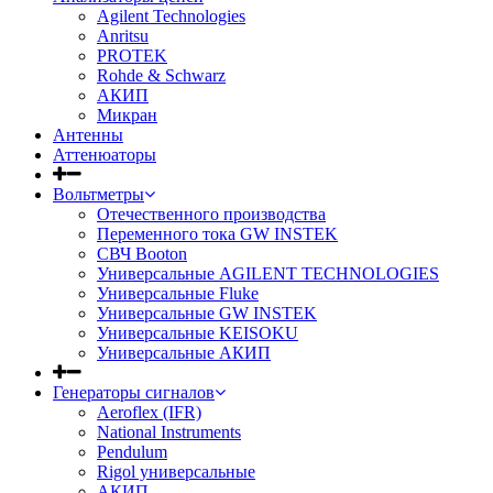
Agilent Technologies
Anritsu
PROTEK
Rohde & Schwarz
АКИП
Микран
Антенны
Аттенюаторы
Вольтметры
Отечественного производства
Переменного тока GW INSTEK
СВЧ Booton
Универсальные AGILENT TECHNOLOGIES
Универсальные Fluke
Универсальные GW INSTEK
Универсальные KEISOKU
Универсальные АКИП
Генераторы сигналов
Aeroflex (IFR)
National Instruments
Pendulum
Rigol универсальные
АКИП