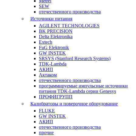
Metrel
SEW
отечественного производства
Источники питания
AGILENT TECHNOLOGIES
BK PRECISION
Delta Elektronika
Extech
FuG Elektronik
GW INSTEK
SRSYS (Stanford Research Systems)
TDK-Lambda
АКИП
Актаком
отечественного производства
программируемые импульсные источники
питания TDK-Lambda серии Genesys
ПРОФИГРУПП
Калибраторы и поверочное оборудование
FLUKE
GW INSTEK
АКИП
отечественного производства
прочие