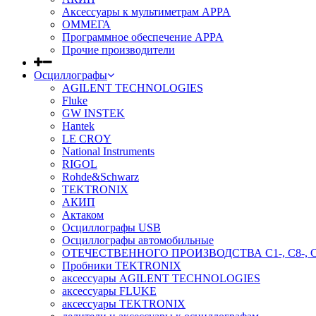
Аксессуары к мультиметрам APPA
ОММЕГА
Программное обеспечение APPA
Прочие производители
Осциллографы
AGILENT TECHNOLOGIES
Fluke
GW INSTEK
Hantek
LE CROY
National Instruments
RIGOL
Rohde&Schwarz
TEKTRONIX
АКИП
Актаком
Осциллографы USB
Осциллографы автомобильные
ОТЕЧЕСТВЕННОГО ПРОИЗВОДСТВА С1-, С8-, С
Пробники TEKTRONIX
аксессуары AGILENT TECHNOLOGIES
аксессуары FLUKE
аксессуары TEKTRONIX