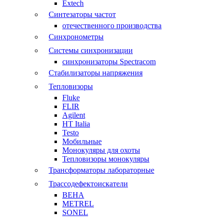
Extech
Синтезаторы частот
отечественного производства
Синхронометры
Системы синхронизации
синхронизаторы Spectracom
Стабилизаторы напряжения
Тепловизоры
Fluke
FLIR
Agilent
HT Italia
Testo
Мобильные
Монокуляры для охоты
Тепловизоры монокуляры
Трансформаторы лабораторные
Трассодефектоискатели
BEHA
METREL
SONEL