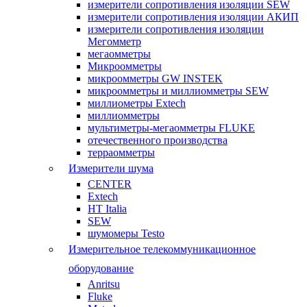
измерители сопротивления изоляции SEW
измерители сопротивления изоляции АКИП
измерители сопротивления изоляции
Мегомметр
мегаомметры
Микроомметры
микроомметры GW INSTEK
микроомметры и миллиомметры SEW
миллиометры Extech
миллиомметры
мультиметры-мегаомметры FLUKE
отечественного производства
терраомметры
Измерители шума
CENTER
Extech
HT Italia
SEW
шумомеры Testo
Измерительное телекоммуникационное
оборудование
Anritsu
Fluke