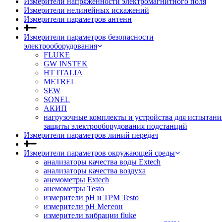
Измерители напряженности электромагнитного поля
Измерители нелинейных искажений
Измерители параметров антенн
Измерители параметров безопасности
электрооборудования
FLUKE
GW INSTEK
HT ITALIA
METREL
SEW
SONEL
АКИП
нагрузочные комплекты и устройства для испытани
защиты электрооборудования подстанций
Измерители параметров линий передач
Измерители параметров окружающей среды
анализаторы качества воды Extech
анализаторы качества воздуха
анемометры Extech
анемометры Testo
измерители pH и ТРМ Testo
измерители pH Мегеон
измерители вибрации fluke