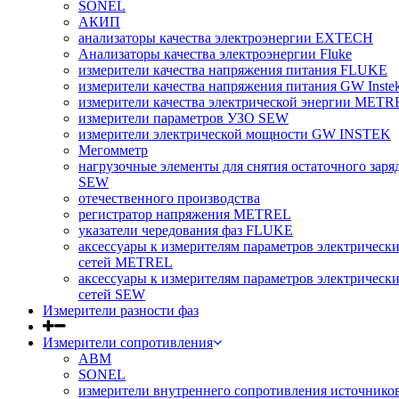
SONEL
АКИП
анализаторы качества электроэнергии EXTECH
Анализаторы качества электроэнергии Fluke
измерители качества напряжения питания FLUKE
измерители качества напряжения питания GW Inste
измерители качества электрической энергии METR
измерители параметров УЗО SEW
измерители электрической мощности GW INSTEK
Мегомметр
нагрузочные элементы для снятия остаточного заря
SEW
отечественного производства
регистратор напряжения METREL
указатели чередования фаз FLUKE
аксессуары к измерителям параметров электрическ
сетей METREL
аксессуары к измерителям параметров электрическ
сетей SEW
Измерители разности фаз
Измерители сопротивления
ABM
SONEL
измерители внутреннего сопротивления источнико