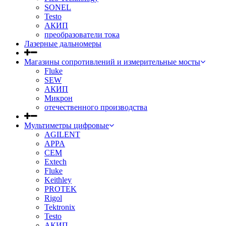
SONEL
Testo
АКИП
преобразователи тока
Лазерные дальномеры
Магазины сопротивлений и измерительные мосты
Fluke
SEW
АКИП
Микрон
отечественного производства
Мультиметры цифровые
AGILENT
APPA
CEM
Extech
Fluke
Keithley
PROTEK
Rigol
Tektronix
Testo
АКИП