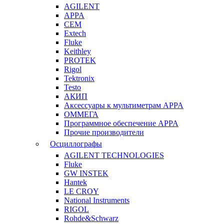
AGILENT
APPA
CEM
Extech
Fluke
Keithley
PROTEK
Rigol
Tektronix
Testo
АКИП
Аксессуары к мультиметрам APPA
ОММЕГА
Программное обеспечение APPA
Прочие производители
Осциллографы
AGILENT TECHNOLOGIES
Fluke
GW INSTEK
Hantek
LE CROY
National Instruments
RIGOL
Rohde&Schwarz