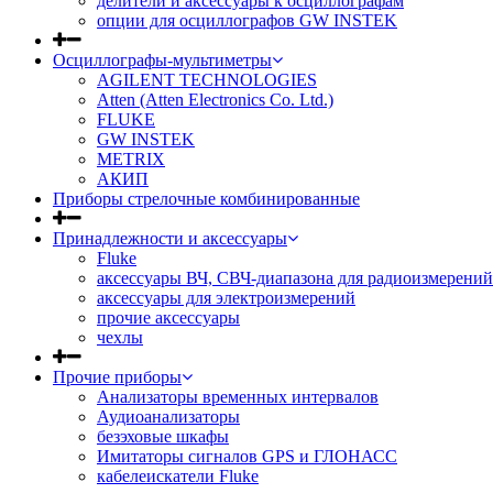
делители и аксессуары к осциллографам
опции для осциллографов GW INSTEK
Осциллографы-мультиметры
AGILENT TECHNOLOGIES
Atten (Atten Electronics Co. Ltd.)
FLUKE
GW INSTEK
METRIX
АКИП
Приборы стрелочные комбинированные
Принадлежности и аксессуары
Fluke
аксессуары ВЧ, СВЧ-диапазона для радиоизмерений
аксессуары для электроизмерений
прочие аксессуары
чехлы
Прочие приборы
Анализаторы временных интервалов
Аудиоанализаторы
безэховые шкафы
Имитаторы сигналов GPS и ГЛОНАСС
кабелеискатели Fluke