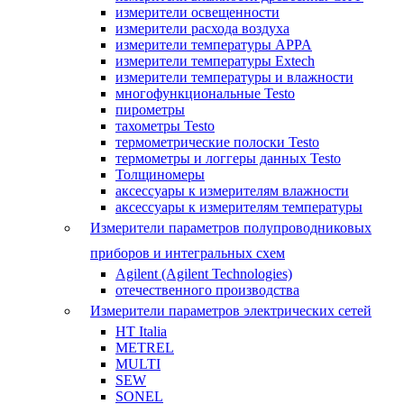
измерители освещенности
измерители расхода воздуха
измерители температуры APPA
измерители температуры Extech
измерители температуры и влажности
многофункциональные Testo
пирометры
тахометры Testo
термометрические полоски Testo
термометры и логгеры данных Testo
Толщиномеры
аксессуары к измерителям влажности
аксессуары к измерителям температуры
Измерители параметров полупроводниковых
приборов и интегральных схем
Agilent (Agilent Technologies)
отечественного производства
Измерители параметров электрических сетей
HT Italia
METREL
MULTI
SEW
SONEL