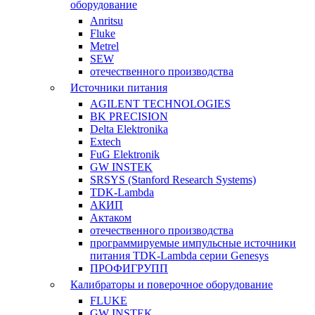
оборудование
Anritsu
Fluke
Metrel
SEW
отечественного производства
Источники питания
AGILENT TECHNOLOGIES
BK PRECISION
Delta Elektronika
Extech
FuG Elektronik
GW INSTEK
SRSYS (Stanford Research Systems)
TDK-Lambda
АКИП
Актаком
отечественного производства
программируемые импульсные источники
питания TDK-Lambda серии Genesys
ПРОФИГРУПП
Калибраторы и поверочное оборудование
FLUKE
GW INSTEK