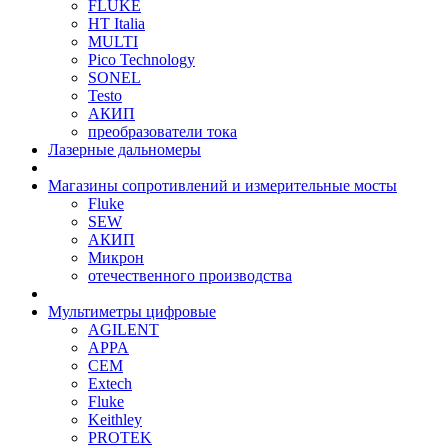
FLUKE
HT Italia
MULTI
Pico Technology
SONEL
Testo
АКИП
преобразователи тока
Лазерные дальномеры
Магазины сопротивлений и измерительные мосты
Fluke
SEW
АКИП
Микрон
отечественного производства
Мультиметры цифровые
AGILENT
APPA
CEM
Extech
Fluke
Keithley
PROTEK