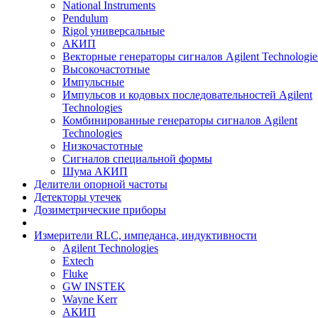
National Instruments
Pendulum
Rigol универсальные
АКИП
Векторные генераторы сигналов Agilent Technologie
Высокочастотные
Импульсные
Импульсов и кодовых последовательностей Agilent
Technologies
Комбинированные генераторы сигналов Agilent
Technologies
Низкочастотные
Сигналов специальной формы
Шума АКИП
Делители опорной частоты
Детекторы утечек
Дозиметрические приборы
Измерители RLC, импеданса, индуктивности
Agilent Technologies
Extech
Fluke
GW INSTEK
Wayne Kerr
АКИП