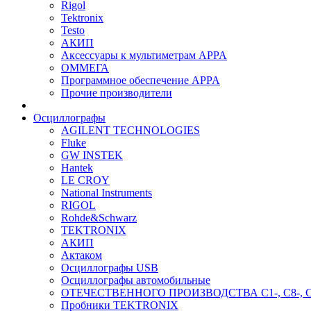
Rigol
Tektronix
Testo
АКИП
Аксессуары к мультиметрам APPA
ОММЕГА
Программное обеспечение APPA
Прочие производители
Осциллографы
AGILENT TECHNOLOGIES
Fluke
GW INSTEK
Hantek
LE CROY
National Instruments
RIGOL
Rohde&Schwarz
TEKTRONIX
АКИП
Актаком
Осциллографы USB
Осциллографы автомобильные
ОТЕЧЕСТВЕННОГО ПРОИЗВОДСТВА С1-, С8-, С
Пробники TEKTRONIX