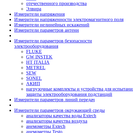
отечественного производства
Элвира
Измерители напряжения
Измерители напряженности электромагнитного поля
Измерители нелинейных искажений
Измерители параметров антенн
Измерители параметров безопасности
электрооборудования
FLUKE
GW INSTEK
HT ITALIA
METREL
SEW
SONEL
АКИП
нагрузочные комплекты и устройства для испытани
защиты электрооборудования подстанций
Измерители параметров линий передач
Измерители параметров окружающей среды
анализаторы качества воды Extech
анализаторы качества воздуха
анемометры Extech
анемометры Testo