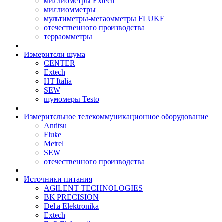
миллиометры Extech
миллиомметры
мультиметры-мегаомметры FLUKE
отечественного производства
терраомметры
Измерители шума
CENTER
Extech
HT Italia
SEW
шумомеры Testo
Измерительное телекоммуникационное оборудование
Anritsu
Fluke
Metrel
SEW
отечественного производства
Источники питания
AGILENT TECHNOLOGIES
BK PRECISION
Delta Elektronika
Extech