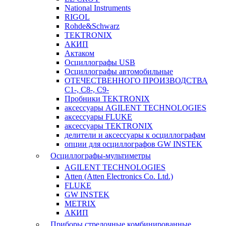
National Instruments
RIGOL
Rohde&Schwarz
TEKTRONIX
АКИП
Актаком
Осциллографы USB
Осциллографы автомобильные
ОТЕЧЕСТВЕННОГО ПРОИЗВОДСТВА
С1-, С8-, С9-
Пробники TEKTRONIX
аксессуары AGILENT TECHNOLOGIES
аксессуары FLUKE
аксессуары TEKTRONIX
делители и аксессуары к осциллографам
опции для осциллографов GW INSTEK
Осциллографы-мультиметры
AGILENT TECHNOLOGIES
Atten (Atten Electronics Co. Ltd.)
FLUKE
GW INSTEK
METRIX
АКИП
Приборы стрелочные комбинированные