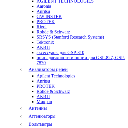
AGILENT TECHNOLOGIES
Aaronia
Anritsu
GW INSTEK
PROTEK
Rigol
Rohde & Schwarz
SRSYS (Stanford Research Systems)
Tektronix
АКИП
аксессуары для GSP-810
принадлежности и опции для GSP-827, GSP-
7830
Анализаторы цепей
Agilent Technologies
Anritsu
PROTEK
Rohde & Schwarz
АКИП
Микран
Антенны
Аттенюаторы
Вольтметры