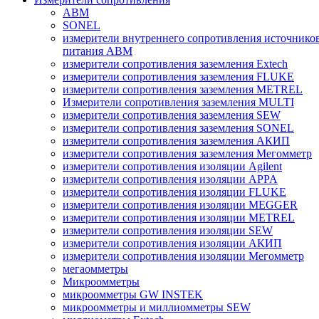
ABM
SONEL
измерители внутреннего сопротивления источнико
питания ABM
измерители сопротивления заземления Extech
измерители сопротивления заземления FLUKE
измерители сопротивления заземления METREL
Измерители сопротивления заземления MULTI
измерители сопротивления заземления SEW
измерители сопротивления заземления SONEL
измерители сопротивления заземления АКИП
измерители сопротивления заземления Мегомметр
измерители сопротивления изоляции Agilent
измерители сопротивления изоляции APPA
измерители сопротивления изоляции FLUKE
измерители сопротивления изоляции MEGGER
измерители сопротивления изоляции METREL
измерители сопротивления изоляции SEW
измерители сопротивления изоляции АКИП
измерители сопротивления изоляции Мегомметр
мегаомметры
Микроомметры
микроомметры GW INSTEK
микроомметры и миллиомметры SEW