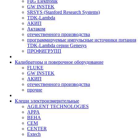
FuG Elektronik
GW INSTEK
SRSYS (Stanford Research Systems)
TDK-Lambda
АКИП
Актаком
отечественного производства
программируемые импульсные источники питания
TDK-Lambda серии Genesys
ПРОФИГРУПП
Калибраторы и поверочное оборудование
FLUKE
GW INSTEK
АКИП
отечественного производства
прочие
Клещи электроизмерительные
AGILENT TECHNOLOGIES
APPA
BEHA
CEM
CENTER
Extech