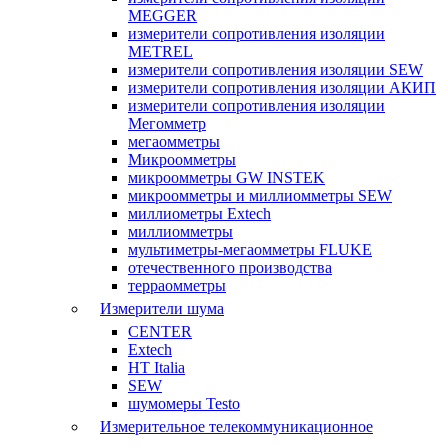
MEGGER
измерители сопротивления изоляции
METREL
измерители сопротивления изоляции SEW
измерители сопротивления изоляции АКИП
измерители сопротивления изоляции
Мегомметр
мегаомметры
Микроомметры
микроомметры GW INSTEK
микроомметры и миллиомметры SEW
миллиометры Extech
миллиомметры
мультиметры-мегаомметры FLUKE
отечественного производства
терраомметры
Измерители шума
CENTER
Extech
HT Italia
SEW
шумомеры Testo
Измерительное телекоммуникационное