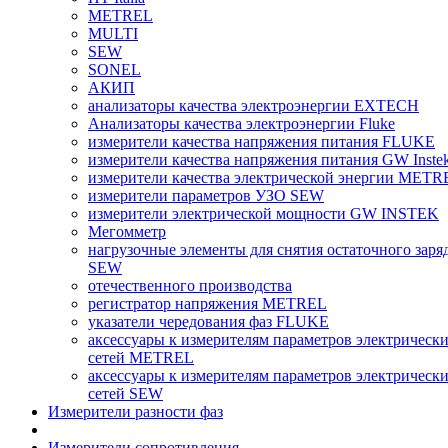
METREL
MULTI
SEW
SONEL
АКИП
анализаторы качества электроэнергии EXTECH
Анализаторы качества электроэнергии Fluke
измерители качества напряжения питания FLUKE
измерители качества напряжения питания GW Inste
измерители качества электрической энергии METR
измерители параметров УЗО SEW
измерители электрической мощности GW INSTEK
Мегомметр
нагрузочные элементы для снятия остаточного заря
SEW
отечественного производства
регистратор напряжения METREL
указатели чередования фаз FLUKE
аксессуары к измерителям параметров электрическ
сетей METREL
аксессуары к измерителям параметров электрическ
сетей SEW
Измерители разности фаз
Измерители сопротивления