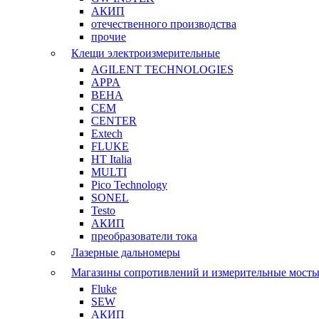
АКИП
отечественного производства
прочие
Клещи электроизмерительные
AGILENT TECHNOLOGIES
APPA
BEHA
CEM
CENTER
Extech
FLUKE
HT Italia
MULTI
Pico Technology
SONEL
Testo
АКИП
преобразователи тока
Лазерные дальномеры
Магазины сопротивлений и измерительные мост
Fluke
SEW
АКИП