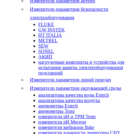
Измерители параметров антенн
Измерители параметров безопасности
электрооборудования
FLUKE
GW INSTEK
HT ITALIA
METREL
SEW
SONEL
АКИП
нагрузочные комплекты и устройства для
испытания защиты электрооборудования
подстанций
Измерители параметров линий передач
Измерители параметров окружающей среды
анализаторы качества воды Extech
анализаторы качества воздуха
анемометры Extech
анемометры Testo
измерители pH и ТРМ Testo
измерители pH Мегеон
измерители вибрации fluke
измерители влажности древесины CHY