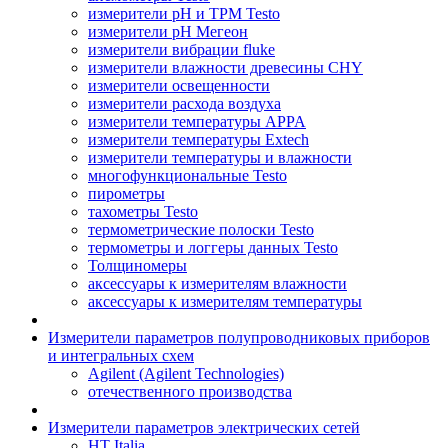
измерители pH и ТРМ Testo
измерители pH Мегеон
измерители вибрации fluke
измерители влажности древесины CHY
измерители освещенности
измерители расхода воздуха
измерители температуры APPA
измерители температуры Extech
измерители температуры и влажности
многофункциональные Testo
пирометры
тахометры Testo
термометрические полоски Testo
термометры и логгеры данных Testo
Толщиномеры
аксессуары к измерителям влажности
аксессуары к измерителям температуры
Измерители параметров полупроводниковых приборов
и интегральных схем
Agilent (Agilent Technologies)
отечественного производства
Измерители параметров электрических сетей
HT Italia