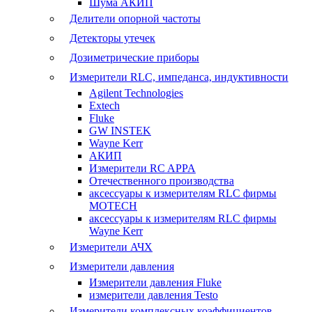
Шума АКИП
Делители опорной частоты
Детекторы утечек
Дозиметрические приборы
Измерители RLC, импеданса, индуктивности
Agilent Technologies
Extech
Fluke
GW INSTEK
Wayne Kerr
АКИП
Измерители RC APPA
Отечественного производства
аксессуары к измерителям RLC фирмы
MOTECH
аксессуары к измерителям RLC фирмы
Wayne Kerr
Измерители АЧХ
Измерители давления
Измерители давления Fluke
измерители давления Testo
Измерители комплексных коэффициентов