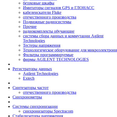
безэховые шкафы
Имитаторы сигналов GPS и ГЛОНАСС
кабелеискатели Fluke
отечественного производства
Подвижные радиосистемы
Прочие
радиокомплекты обучающие
системы сбора данных и коммутации Agilent
Technologies
Тестеры напряжения
Технологическое оборудование для микроэлектрон
Фильтры программируемые
фирмы AGILENT TECHNOLOGIES
Регистраторы данных
Agilent Technologies
Extech
Синтезаторы частот
отечественного производства
Синхронометры
Системы синхронизации
синхронизаторы Spectracom
Стабилизаторы напряжения