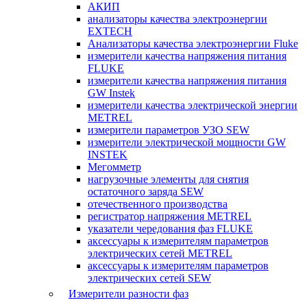
АКИП
анализаторы качества электроэнергии
EXTECH
Анализаторы качества электроэнергии Fluke
измерители качества напряжения питания
FLUKE
измерители качества напряжения питания
GW Instek
измерители качества электрической энергии
METREL
измерители параметров УЗО SEW
измерители электрической мощности GW
INSTEK
Мегомметр
нагрузочные элементы для снятия
остаточного заряда SEW
отечественного производства
регистратор напряжения METREL
указатели чередования фаз FLUKE
аксессуары к измерителям параметров
электрических сетей METREL
аксессуары к измерителям параметров
электрических сетей SEW
Измерители разности фаз