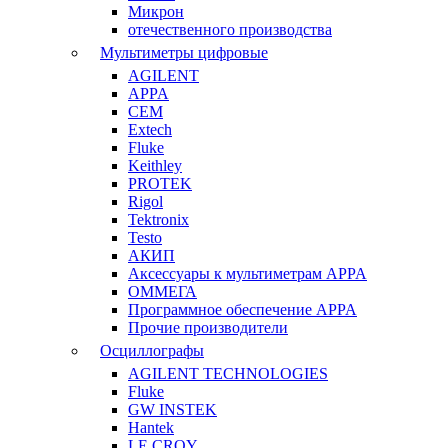
Микрон
отечественного производства
Мультиметры цифровые
AGILENT
APPA
CEM
Extech
Fluke
Keithley
PROTEK
Rigol
Tektronix
Testo
АКИП
Аксессуары к мультиметрам APPA
ОММЕГА
Программное обеспечение APPA
Прочие производители
Осциллографы
AGILENT TECHNOLOGIES
Fluke
GW INSTEK
Hantek
LE CROY