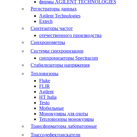
фирмы AGILENT TECHNOLOGIES
Регистраторы данных
Agilent Technologies
Extech
Синтезаторы частот
отечественного производства
Синхронометры
Системы синхронизации
синхронизаторы Spectracom
Стабилизаторы напряжения
Тепловизоры
Fluke
FLIR
Agilent
HT Italia
Testo
Мобильные
Монокуляры для охоты
Тепловизоры монокуляры
Трансформаторы лабораторные
Трассодефектоискатели