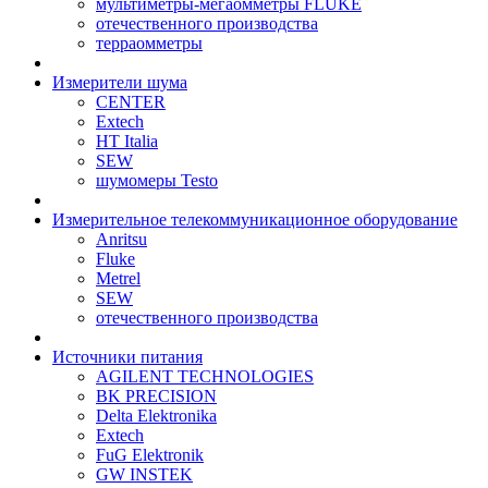
мультиметры-мегаомметры FLUKE
отечественного производства
терраомметры
Измерители шума
CENTER
Extech
HT Italia
SEW
шумомеры Testo
Измерительное телекоммуникационное оборудование
Anritsu
Fluke
Metrel
SEW
отечественного производства
Источники питания
AGILENT TECHNOLOGIES
BK PRECISION
Delta Elektronika
Extech
FuG Elektronik
GW INSTEK