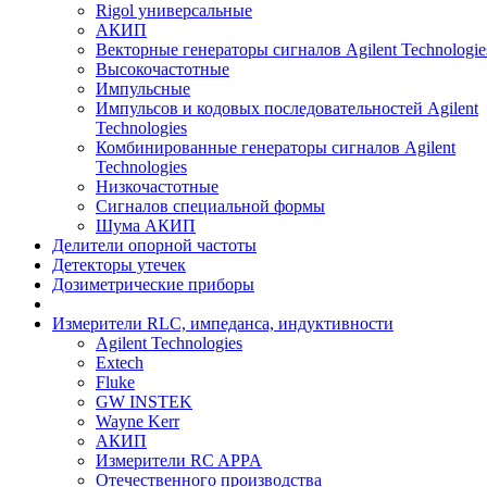
Rigol универсальные
АКИП
Векторные генераторы сигналов Agilent Technologie
Высокочастотные
Импульсные
Импульсов и кодовых последовательностей Agilent
Technologies
Комбинированные генераторы сигналов Agilent
Technologies
Низкочастотные
Сигналов специальной формы
Шума АКИП
Делители опорной частоты
Детекторы утечек
Дозиметрические приборы
Измерители RLC, импеданса, индуктивности
Agilent Technologies
Extech
Fluke
GW INSTEK
Wayne Kerr
АКИП
Измерители RC APPA
Отечественного производства