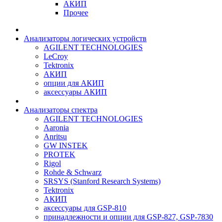
АКИП
Прочее
Анализаторы логических устройств
AGILENT TECHNOLOGIES
LeCroy
Tektronix
АКИП
опции для АКИП
аксессуары АКИП
Анализаторы спектра
AGILENT TECHNOLOGIES
Aaronia
Anritsu
GW INSTEK
PROTEK
Rigol
Rohde & Schwarz
SRSYS (Stanford Research Systems)
Tektronix
АКИП
аксессуары для GSP-810
принадлежности и опции для GSP-827, GSP-7830