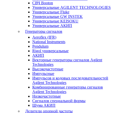
СВЧ Booton
Универсальные AGILENT TECHNOLOGIES
Универсальные Fluke
Универсальные GW INSTEK
Универсальные KEISOKU
Универсальные АКИП
Генераторы сигналов
Aeroflex (IFR)
National Instruments
Pendulum
Rigol универсальные
АКИП
Векторные генераторы сигналов Agilent
Technologies
Высокочастотные
Импульсные
Импульсов и кодовых последовательностей
Agilent Technologies
Комбинированные генераторы сигналов
Agilent Technologies
Низкочастотные
Сигналов специальной формы
Шума АКИП
Делители опорной частоты