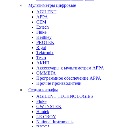
Мультиметры цифровые
AGILENT
APPA
CEM
Extech
Fluke
Keithley
PROTEK
Rigol
Tektronix
Testo
АКИП
Аксессуары к мультиметрам APPA
ОММЕГА
Программное обеспечение APPA
Прочие производители
Осциллографы
AGILENT TECHNOLOGIES
Fluke
GW INSTEK
Hantek
LE CROY
National Instruments
RIGOL