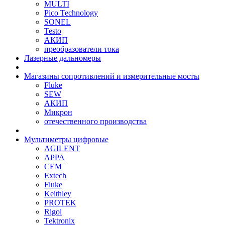
MULTI
Pico Technology
SONEL
Testo
АКИП
преобразователи тока
Лазерные дальномеры
Магазины сопротивлений и измерительные мосты
Fluke
SEW
АКИП
Микрон
отечественного производства
Мультиметры цифровые
AGILENT
APPA
CEM
Extech
Fluke
Keithley
PROTEK
Rigol
Tektronix