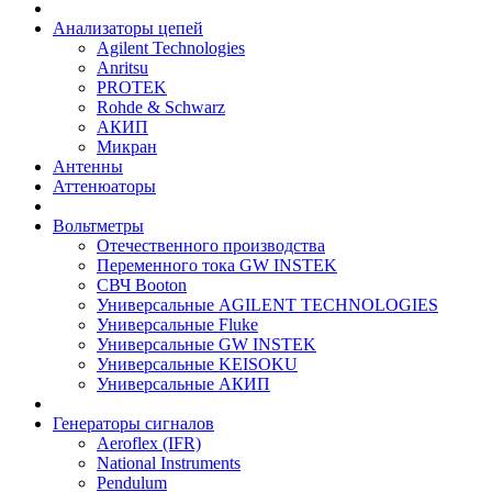
Анализаторы цепей
Agilent Technologies
Anritsu
PROTEK
Rohde & Schwarz
АКИП
Микран
Антенны
Аттенюаторы
Вольтметры
Отечественного производства
Переменного тока GW INSTEK
СВЧ Booton
Универсальные AGILENT TECHNOLOGIES
Универсальные Fluke
Универсальные GW INSTEK
Универсальные KEISOKU
Универсальные АКИП
Генераторы сигналов
Aeroflex (IFR)
National Instruments
Pendulum