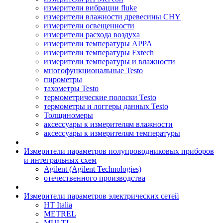
измерители вибрации fluke
измерители влажности древесины CHY
измерители освещенности
измерители расхода воздуха
измерители температуры APPA
измерители температуры Extech
измерители температуры и влажности
многофункциональные Testo
пирометры
тахометры Testo
термометрические полоски Testo
термометры и логгеры данных Testo
Толщиномеры
аксессуары к измерителям влажности
аксессуары к измерителям температуры
Измерители параметров полупроводниковых приборов
и интегральных схем
Agilent (Agilent Technologies)
отечественного производства
Измерители параметров электрических сетей
HT Italia
METREL
MULTI