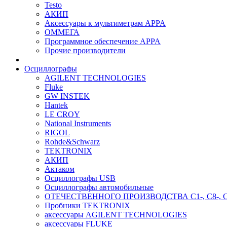
Testo
АКИП
Аксессуары к мультиметрам APPA
ОММЕГА
Программное обеспечение APPA
Прочие производители
Осциллографы
AGILENT TECHNOLOGIES
Fluke
GW INSTEK
Hantek
LE CROY
National Instruments
RIGOL
Rohde&Schwarz
TEKTRONIX
АКИП
Актаком
Осциллографы USB
Осциллографы автомобильные
ОТЕЧЕСТВЕННОГО ПРОИЗВОДСТВА С1-, С8-, С
Пробники TEKTRONIX
аксессуары AGILENT TECHNOLOGIES
аксессуары FLUKE