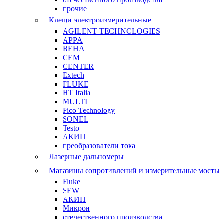
прочие
Клещи электроизмерительные
AGILENT TECHNOLOGIES
APPA
BEHA
CEM
CENTER
Extech
FLUKE
HT Italia
MULTI
Pico Technology
SONEL
Testo
АКИП
преобразователи тока
Лазерные дальномеры
Магазины сопротивлений и измерительные мост
Fluke
SEW
АКИП
Микрон
отечественного производства