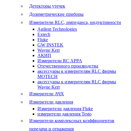
Детекторы утечек
Дозиметрические приборы
Измерители RLC, импеданса, индуктивности
Agilent Technologies
Extech
Fluke
GW INSTEK
Wayne Kerr
АКИП
Измерители RC APPA
Отечественного производства
аксессуары к измерителям RLC фирмы
MOTECH
аксессуары к измерителям RLC фирмы
Wayne Kerr
Измерители АЧХ
Измерители давления
Измерители давления Fluke
измерители давления Testo
Измерители комплексных коэффициентов
передачи и отражения