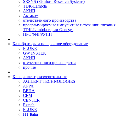
SRSYS (Stanford Research Systems)
TDK-Lambda
АКИП
Актаком
отечественного производства
программируемые импульсные источники питания
TDK-Lambda серии Genesys
ПРОФИГРУПП
Калибраторы и поверочное оборудование
FLUKE
GW INSTEK
АКИП
отечественного производства
прочие
Клещи электроизмерительные
AGILENT TECHNOLOGIES
APPA
BEHA
CEM
CENTER
Extech
FLUKE
HT Italia