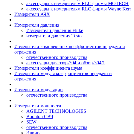
аксессуары к измерителям RLC фирмы MOTECH
аксессуары к измерителям RLC фирмы Wayne Kerr
Измерители АЧХ
Измерители давления
Измерители давления Fluke
измерители давления Testo
Измерители комплексных коэффициентов передачи и
отражения
отечественного производства
аксессуары для озор-304 и обзор-304/1
Измерители коэффициента шума
Измерители модуля коэффициентов передачи и
отражения
Измерители модуляции
отечественного производства
Измерители мощности
AGILENT TECHNOLOGIES
Boonton СВЧ
SEW
отечественного производства
Элвира