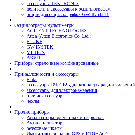
аксессуары TEKTRONIX
делители и аксессуары к осциллографам
опции для осциллографов GW INSTEK
Осциллографы-мультиметры
AGILENT TECHNOLOGIES
Atten (Atten Electronics Co. Ltd.)
FLUKE
GW INSTEK
METRIX
АКИП
Приборы стрелочные комбинированные
Принадлежности и аксессуары
Fluke
аксессуары ВЧ, СВЧ-диапазона для радиоизмерений
аксессуары для электроизмерений
прочие аксессуары
чехлы
Прочие приборы
Анализаторы временных интервалов
Аудиоанализаторы
безэховые шкафы
Имитаторы сигналов GPS и ГЛОНАСС