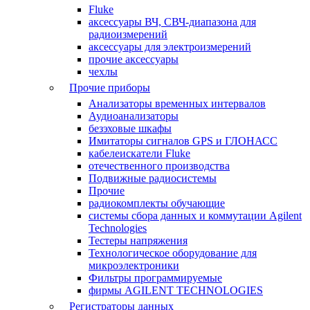
Fluke
аксессуары ВЧ, СВЧ-диапазона для
радиоизмерений
аксессуары для электроизмерений
прочие аксессуары
чехлы
Прочие приборы
Анализаторы временных интервалов
Аудиоанализаторы
безэховые шкафы
Имитаторы сигналов GPS и ГЛОНАСС
кабелеискатели Fluke
отечественного производства
Подвижные радиосистемы
Прочие
радиокомплекты обучающие
системы сбора данных и коммутации Agilent
Technologies
Тестеры напряжения
Технологическое оборудование для
микроэлектроники
Фильтры программируемые
фирмы AGILENT TECHNOLOGIES
Регистраторы данных