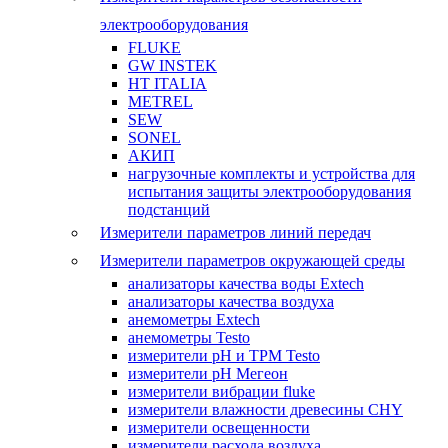
электрооборудования
FLUKE
GW INSTEK
HT ITALIA
METREL
SEW
SONEL
АКИП
нагрузочные комплекты и устройства для
испытания защиты электрооборудования
подстанций
Измерители параметров линий передач
Измерители параметров окружающей среды
анализаторы качества воды Extech
анализаторы качества воздуха
анемометры Extech
анемометры Testo
измерители pH и ТРМ Testo
измерители pH Мегеон
измерители вибрации fluke
измерители влажности древесины CHY
измерители освещенности
измерители расхода воздуха