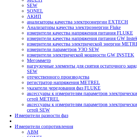
SEW
SONEL
АКИП
анализаторы качества электроэнергии EXTECH
Анализаторы качества электроэнергии Fluke
измерители качества напряжения питания FLUKE
измерители качества напряжения питания GW Inste
измерители качества электрической энергии METR
измерители параметров УЗО SEW
измерители электрической мощности GW INSTEK
Мегомметр
нагрузочные элементы для снятия остаточного заря
SEW
отечественного производства
регистратор напряжения METREL
указатели чередования фаз FLUKE
аксессуары к измерителям параметров электрическ
сетей METREL
аксессуары к измерителям параметров электрическ
сетей SEW
Измерители разности фаз
Измерители сопротивления
ABM