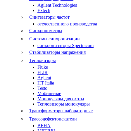
Agilent Technologies
Extech
Синтезаторы частот
отечественного производства
Синхронометры
Системы синхронизации
синхронизаторы Spectracom
Стабилизаторы напряжения
Тепловизоры
Fluke
FLIR
Agilent
HT Italia
Testo
Мобильные
Монокуляры для охоты
Тепловизоры монокуляры
Трансформаторы лабораторные
Трассодефектоискатели
BEHA
METREL