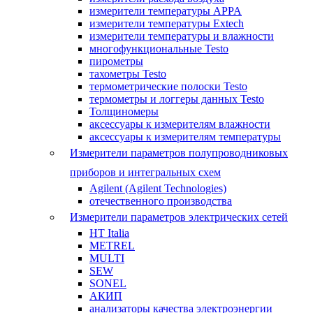
измерители температуры APPA
измерители температуры Extech
измерители температуры и влажности
многофункциональные Testo
пирометры
тахометры Testo
термометрические полоски Testo
термометры и логгеры данных Testo
Толщиномеры
аксессуары к измерителям влажности
аксессуары к измерителям температуры
Измерители параметров полупроводниковых
приборов и интегральных схем
Agilent (Agilent Technologies)
отечественного производства
Измерители параметров электрических сетей
HT Italia
METREL
MULTI
SEW
SONEL
АКИП
анализаторы качества электроэнергии