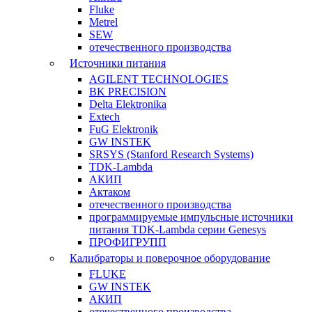
Fluke
Metrel
SEW
отечественного производства
Источники питания
AGILENT TECHNOLOGIES
BK PRECISION
Delta Elektronika
Extech
FuG Elektronik
GW INSTEK
SRSYS (Stanford Research Systems)
TDK-Lambda
АКИП
Актаком
отечественного производства
программируемые импульсные источники
питания TDK-Lambda серии Genesys
ПРОФИГРУПП
Калибраторы и поверочное оборудование
FLUKE
GW INSTEK
АКИП
отечественного производства