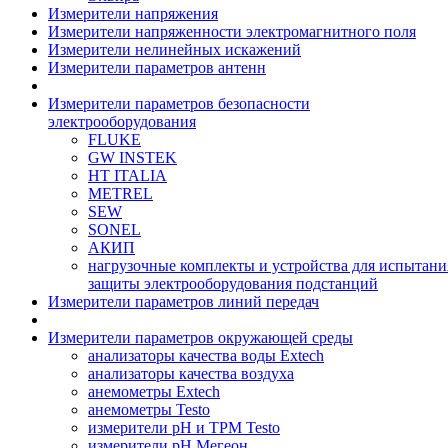
Измерители напряжения
Измерители напряженности электромагнитного поля
Измерители нелинейных искажений
Измерители параметров антенн
Измерители параметров безопасности
электрооборудования
FLUKE
GW INSTEK
HT ITALIA
METREL
SEW
SONEL
АКИП
нагрузочные комплекты и устройства для испытани
защиты электрооборудования подстанций
Измерители параметров линий передач
Измерители параметров окружающей среды
анализаторы качества воды Extech
анализаторы качества воздуха
анемометры Extech
анемометры Testo
измерители pH и ТРМ Testo
измерители pH Мегеон