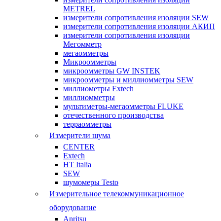
METREL
измерители сопротивления изоляции SEW
измерители сопротивления изоляции АКИП
измерители сопротивления изоляции
Мегомметр
мегаомметры
Микроомметры
микроомметры GW INSTEK
микроомметры и миллиомметры SEW
миллиометры Extech
миллиомметры
мультиметры-мегаомметры FLUKE
отечественного производства
терраомметры
Измерители шума
CENTER
Extech
HT Italia
SEW
шумомеры Testo
Измерительное телекоммуникационное
оборудование
Anritsu