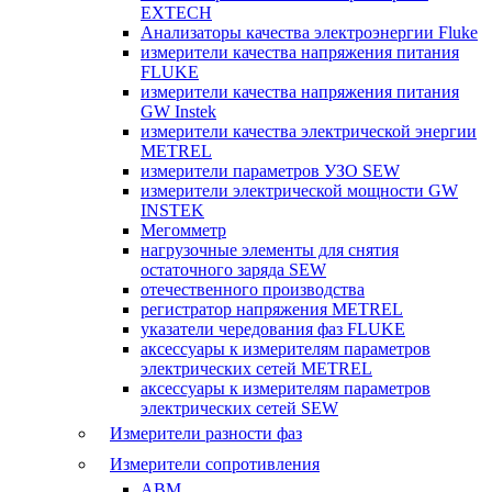
EXTECH
Анализаторы качества электроэнергии Fluke
измерители качества напряжения питания
FLUKE
измерители качества напряжения питания
GW Instek
измерители качества электрической энергии
METREL
измерители параметров УЗО SEW
измерители электрической мощности GW
INSTEK
Мегомметр
нагрузочные элементы для снятия
остаточного заряда SEW
отечественного производства
регистратор напряжения METREL
указатели чередования фаз FLUKE
аксессуары к измерителям параметров
электрических сетей METREL
аксессуары к измерителям параметров
электрических сетей SEW
Измерители разности фаз
Измерители сопротивления
ABM