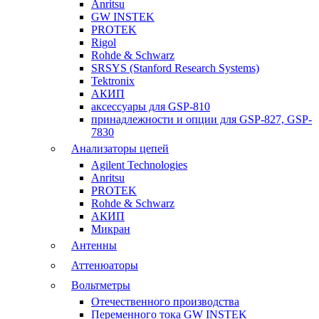
Anritsu
GW INSTEK
PROTEK
Rigol
Rohde & Schwarz
SRSYS (Stanford Research Systems)
Tektronix
АКИП
аксессуары для GSP-810
принадлежности и опции для GSP-827, GSP-
7830
Анализаторы цепей
Agilent Technologies
Anritsu
PROTEK
Rohde & Schwarz
АКИП
Микран
Антенны
Аттенюаторы
Вольтметры
Отечественного производства
Переменного тока GW INSTEK