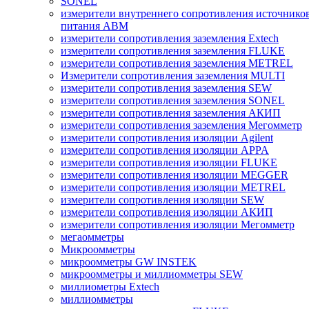
SONEL
измерители внутреннего сопротивления источнико
питания ABM
измерители сопротивления заземления Extech
измерители сопротивления заземления FLUKE
измерители сопротивления заземления METREL
Измерители сопротивления заземления MULTI
измерители сопротивления заземления SEW
измерители сопротивления заземления SONEL
измерители сопротивления заземления АКИП
измерители сопротивления заземления Мегомметр
измерители сопротивления изоляции Agilent
измерители сопротивления изоляции APPA
измерители сопротивления изоляции FLUKE
измерители сопротивления изоляции MEGGER
измерители сопротивления изоляции METREL
измерители сопротивления изоляции SEW
измерители сопротивления изоляции АКИП
измерители сопротивления изоляции Мегомметр
мегаомметры
Микроомметры
микроомметры GW INSTEK
микроомметры и миллиомметры SEW
миллиометры Extech
миллиомметры