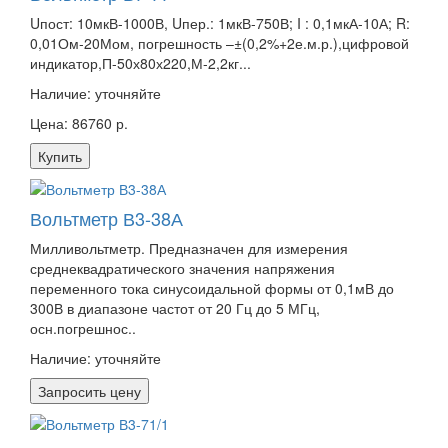
Uпост: 10мкВ-1000В, Uпер.: 1мкВ-750В; I : 0,1мкА-10А; R:
0,01Ом-20Мом, погрешность –±(0,2%+2е.м.р.),цифровой
индикатор,П-50х80х220,М-2,2кг...
Наличие:
уточняйте
Цена: 86760 р.
Купить
Вольтметр В3-38А
Милливольтметр. Предназначен для измерения
среднеквадратического значения напряжения
переменного тока синусоидальной формы от 0,1мВ до
300В в диапазоне частот от 20 Гц до 5 МГц,
осн.погрешнос..
Наличие:
уточняйте
Запросить цену