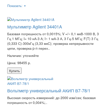
Показать:
Мультиметр Agilent 34401A
Базовая погрешность от 0,0015%; V =/~ 0,1 мкВ-1000 В, 3
Гц 1 МГц; I= 10 нА-3 А; I~ 1 мА-3 А, 3 Гц-5 МГц; F(T) 3 Гц
(0,333 С)-300кГц (3,33 мкС); проверка непрерывности
цепи, проверка p-n перех..
Наличие:
уточняйте
Цена: 98455 р.
Купить
Вольтметр универсальный АКИП В7-78/1
Высокая скорость измерений: до 2000 изм/сек; базовая
погрешность от 0,004%;..