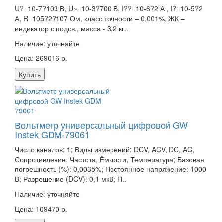
U?=10-7?103 В, U~=10-3?700 В, I??=10-6?2 А , I?=10-5?2
А, R=105?2?107 Ом, класс точности – 0,001%, ЖК –
индикатор с подсв., масса - 3,2 кг..
Наличие:
уточняйте
Цена: 269016 р.
Купить
Вольтметр универсальный цифровой GW
Instek GDM-79061
Число каналов: 1; Виды измерений: DCV, ACV, DC, AC,
Сопротивление, Частота, Ёмкости, Температура; Базовая
погрешность (%): 0,0035%; Постоянное напряжение: 1000
В; Разрешение (DCV): 0,1 мкВ; П..
Наличие:
уточняйте
Цена: 109470 р.