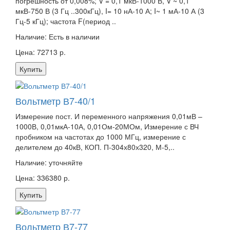
погрешность от 0,008%; V = 0,1 мкВ-1000 В, V ~ 0,1
мкВ-750 В (3 Гц ..300кГц), I= 10 нА-10 А; I~ 1 мА-10 А (3
Гц-5 кГц); частота F(период ..
Наличие:
Есть в наличии
Цена: 72713 р.
Купить
Вольтметр В7-40/1
Измерение пост. И переменного напряжения 0,01мВ –
1000В, 0,01мкА-10А, 0,01Ом-20МОм, Измерение с ВЧ
пробником на частотах до 1000 МГц, измерение с
делителем до 40кВ, КОП. П-304х80х320, М-5,..
Наличие:
уточняйте
Цена: 336380 р.
Купить
Вольтметр В7-77