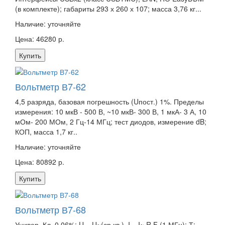
(в комплекте); габариты 293 х 260 х 107; масса 3,76 кг...
Наличие:
уточняйте
Цена: 46280 р.
Купить
Вольтметр В7-62
4,5 разряда, базовая погрешность (Uпост.) 1%. Пределы
измерения: 10 мкВ - 500 В, ~10 мкВ- 300 В, 1 мкА- 3 А, 10
мОм- 200 МОм, 2 Гц-14 МГц; тест диодов, измерение dB;
КОП, масса 1,7 кг..
Наличие:
уточняйте
Цена: 80892 р.
Купить
Вольтметр В7-68
Универ. Кл. 0,06%; U=, U~(ср.кв.), I=, I~,R,F (1 МГц); Т;