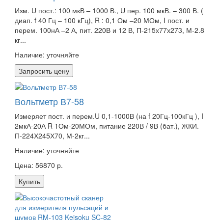
Изм. U пост.: 100 мкВ – 1000 В., U пер. 100 мкВ. – 300 В. (
диап. f 40 Гц – 100 кГц), R : 0,1 Ом –20 МОм, I пост. и
перем. 100нА –2 А, пит. 220В и 12 В, П-215х77х273, М-2.8
кг...
Наличие:
уточняйте
Запросить цену
Вольтметр В7-58
Измеряет пост. и перем.U 0,1-1000В (на f 20Гц-100кГц ), I
2мкА-20А R 1Ом-20МОм, питание 220В / 9В (бат.), ЖКИ.
П-224Х245Х70, М-2кг...
Наличие:
уточняйте
Цена: 56870 р.
Купить