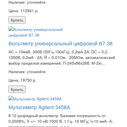
Наличие:
уточняйте
Цена: 112941 р.
Купить
Вольтметр универсальный цифровой В7-38
АС = 10мкВ- 300В (30Гц-100кГц), 0,2мА-2А; DС = 0,2-
1000В, 0,2мА - 2А; R = 0,01Ом - 20МОм, автоматический
выбор пределов измерений, П-245х86х268, М-2кг...
Наличие:
уточняйте
Цена: 19750 р.
Купить
Мультиметр Agilent 3458A
8 12 разрядный вольтметр. Базовая погрешность от
0,0008%; V =/~ 10 нВ-1000 В, 1 Гц- 10 МГц; I=10 мкА- А;
программирование память и т.д...