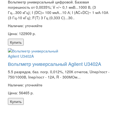
Вольтметр универсальный цифровой. Базовая
погрешность от 0,0035%; V =/~ 0,1 мкВ...1000 В, (3
Гц...300 кГц); I (DC)= 100 мкА...10 А; I (AC+DC)~ 1 мА-10А
(3 Гц-10 кГц); F(T) 3 Гц (0,333 С)...30..
Наличие:
уточняйте
Цена: 122909 р.
Купить
Вольтметр универсальный Agilent U3402A
5.5 разрядов, баз. погр. 0,012%, 120К отчетов, Uпер/пост -
750/1000В, Iпер/пост - 12А, R - 300МОм...
Наличие:
уточняйте
Цена: 56465 р.
Купить