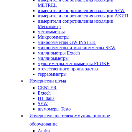
METREL
измерители сопротивления изоляции SEW
измерители сопротивления изоляции АКИП
измерители сопротивления изоляции
Мегомметр
мегаомметры
Микроомметры
микроомметры GW INSTEK
микроомметры и миллиомметры SEW
миллиометры Extech
миллиомметры
мультиметры-мегаомметры FLUKE
отечественного производства
терраомметры
Измерители шума
CENTER
Extech
HT Italia
SEW
шумомеры Testo
Измерительное телекоммуникационное
оборудование
Anritsu