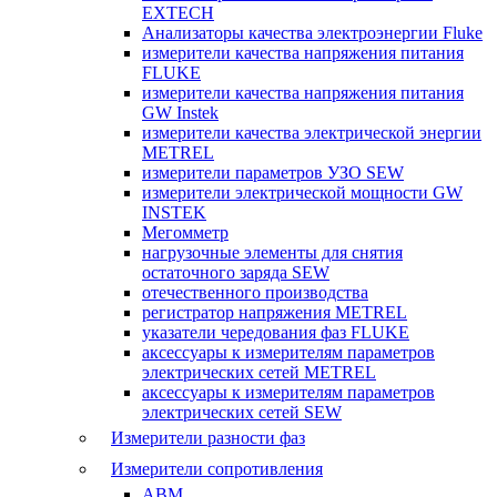
EXTECH
Анализаторы качества электроэнергии Fluke
измерители качества напряжения питания
FLUKE
измерители качества напряжения питания
GW Instek
измерители качества электрической энергии
METREL
измерители параметров УЗО SEW
измерители электрической мощности GW
INSTEK
Мегомметр
нагрузочные элементы для снятия
остаточного заряда SEW
отечественного производства
регистратор напряжения METREL
указатели чередования фаз FLUKE
аксессуары к измерителям параметров
электрических сетей METREL
аксессуары к измерителям параметров
электрических сетей SEW
Измерители разности фаз
Измерители сопротивления
ABM