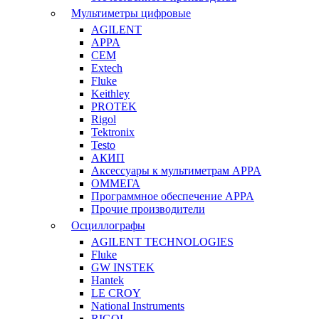
Мультиметры цифровые
AGILENT
APPA
CEM
Extech
Fluke
Keithley
PROTEK
Rigol
Tektronix
Testo
АКИП
Аксессуары к мультиметрам APPA
ОММЕГА
Программное обеспечение APPA
Прочие производители
Осциллографы
AGILENT TECHNOLOGIES
Fluke
GW INSTEK
Hantek
LE CROY
National Instruments
RIGOL