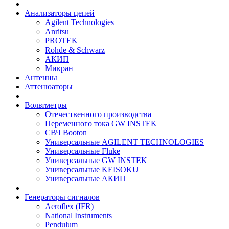
Анализаторы цепей
Agilent Technologies
Anritsu
PROTEK
Rohde & Schwarz
АКИП
Микран
Антенны
Аттенюаторы
Вольтметры
Отечественного производства
Переменного тока GW INSTEK
СВЧ Booton
Универсальные AGILENT TECHNOLOGIES
Универсальные Fluke
Универсальные GW INSTEK
Универсальные KEISOKU
Универсальные АКИП
Генераторы сигналов
Aeroflex (IFR)
National Instruments
Pendulum