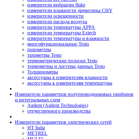
измерители вибрации fluke
измерители влажности древесины CHY
измерители освещенности
измерители расхода воздуха
измерители температуры APPA
измерители температуры Extech
измерители температуры и влажности
многофункциональные Testo
пирометры
тахометры Testo
термометрические полоски Testo
термометры и логгеры данных Testo
Толщиномеры
аксессуары к измерителям влажности
аксессуары к измерителям температуры
Измерители параметров полупроводниковых приборов
и интегральных схем
Agilent (Agilent Technologies)
отечественного производства
Измерители параметров электрических сетей
HT Italia
METREL
MULTI