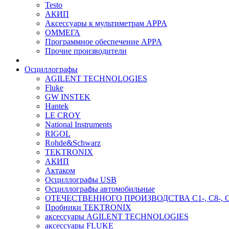
Testo
АКИП
Аксессуары к мультиметрам APPA
ОММЕГА
Программное обеспечение APPA
Прочие производители
Осциллографы
AGILENT TECHNOLOGIES
Fluke
GW INSTEK
Hantek
LE CROY
National Instruments
RIGOL
Rohde&Schwarz
TEKTRONIX
АКИП
Актаком
Осциллографы USB
Осциллографы автомобильные
ОТЕЧЕСТВЕННОГО ПРОИЗВОДСТВА С1-, С8-, С
Пробники TEKTRONIX
аксессуары AGILENT TECHNOLOGIES
аксессуары FLUKE