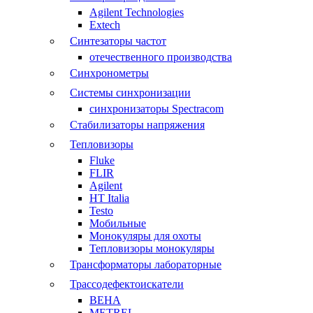
Agilent Technologies
Extech
Синтезаторы частот
отечественного производства
Синхронометры
Системы синхронизации
синхронизаторы Spectracom
Стабилизаторы напряжения
Тепловизоры
Fluke
FLIR
Agilent
HT Italia
Testo
Мобильные
Монокуляры для охоты
Тепловизоры монокуляры
Трансформаторы лабораторные
Трассодефектоискатели
BEHA
METREL