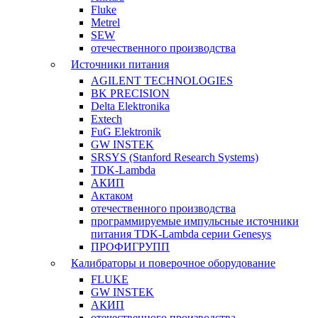
Fluke
Metrel
SEW
отечественного производства
Источники питания
AGILENT TECHNOLOGIES
BK PRECISION
Delta Elektronika
Extech
FuG Elektronik
GW INSTEK
SRSYS (Stanford Research Systems)
TDK-Lambda
АКИП
Актаком
отечественного производства
программируемые импульсные источники
питания TDK-Lambda серии Genesys
ПРОФИГРУПП
Калибраторы и поверочное оборудование
FLUKE
GW INSTEK
АКИП
отечественного производства