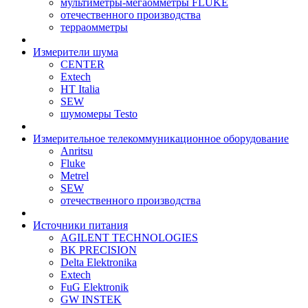
мультиметры-мегаомметры FLUKE
отечественного производства
терраомметры
Измерители шума
CENTER
Extech
HT Italia
SEW
шумомеры Testo
Измерительное телекоммуникационное оборудование
Anritsu
Fluke
Metrel
SEW
отечественного производства
Источники питания
AGILENT TECHNOLOGIES
BK PRECISION
Delta Elektronika
Extech
FuG Elektronik
GW INSTEK