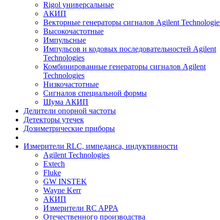
Rigol универсальные
АКИП
Векторные генераторы сигналов Agilent Technologie
Высокочастотные
Импульсные
Импульсов и кодовых последовательностей Agilent
Technologies
Комбинированные генераторы сигналов Agilent
Technologies
Низкочастотные
Сигналов специальной формы
Шума АКИП
Делители опорной частоты
Детекторы утечек
Дозиметрические приборы
Измерители RLC, импеданса, индуктивности
Agilent Technologies
Extech
Fluke
GW INSTEK
Wayne Kerr
АКИП
Измерители RC APPA
Отечественного производства