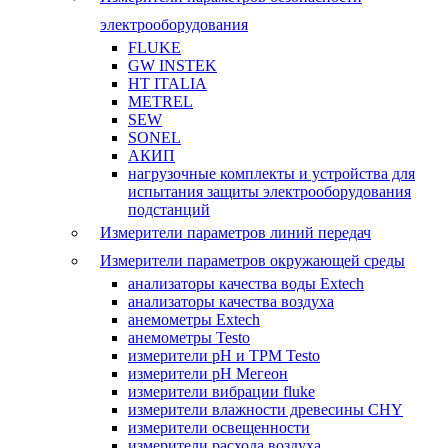
электрооборудования
FLUKE
GW INSTEK
HT ITALIA
METREL
SEW
SONEL
АКИП
нагрузочные комплекты и устройства для
испытания защиты электрооборудования
подстанций
Измерители параметров линий передач
Измерители параметров окружающей среды
анализаторы качества воды Extech
анализаторы качества воздуха
анемометры Extech
анемометры Testo
измерители pH и ТРМ Testo
измерители pH Мегеон
измерители вибрации fluke
измерители влажности древесины CHY
измерители освещенности
измерители расхода воздуха