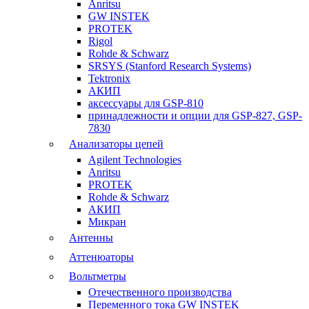
Anritsu
GW INSTEK
PROTEK
Rigol
Rohde & Schwarz
SRSYS (Stanford Research Systems)
Tektronix
АКИП
аксессуары для GSP-810
принадлежности и опции для GSP-827, GSP-
7830
Анализаторы цепей
Agilent Technologies
Anritsu
PROTEK
Rohde & Schwarz
АКИП
Микран
Антенны
Аттенюаторы
Вольтметры
Отечественного производства
Переменного тока GW INSTEK