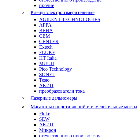
прочие
Клещи электроизмерительные
AGILENT TECHNOLOGIES
APPA
BEHA
CEM
CENTER
Extech
FLUKE
HT Italia
MULTI
Pico Technology
SONEL
Testo
АКИП
преобразователи тока
Лазерные дальномеры
Магазины сопротивлений и измерительные мост
Fluke
SEW
АКИП
Микрон
отечественного производства