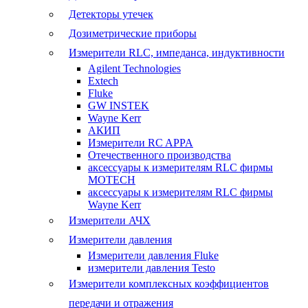
Детекторы утечек
Дозиметрические приборы
Измерители RLC, импеданса, индуктивности
Agilent Technologies
Extech
Fluke
GW INSTEK
Wayne Kerr
АКИП
Измерители RC APPA
Отечественного производства
аксессуары к измерителям RLC фирмы
MOTECH
аксессуары к измерителям RLC фирмы
Wayne Kerr
Измерители АЧХ
Измерители давления
Измерители давления Fluke
измерители давления Testo
Измерители комплексных коэффициентов
передачи и отражения