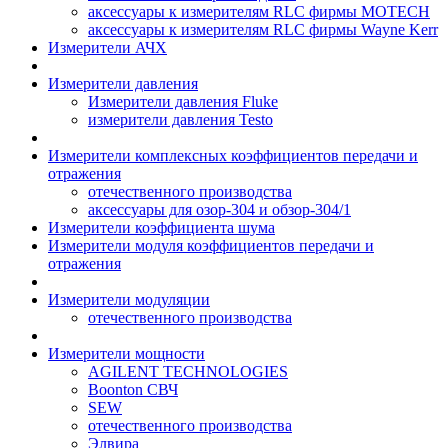
аксессуары к измерителям RLC фирмы MOTECH
аксессуары к измерителям RLC фирмы Wayne Kerr
Измерители АЧХ
Измерители давления
Измерители давления Fluke
измерители давления Testo
Измерители комплексных коэффициентов передачи и
отражения
отечественного производства
аксессуары для озор-304 и обзор-304/1
Измерители коэффициента шума
Измерители модуля коэффициентов передачи и
отражения
Измерители модуляции
отечественного производства
Измерители мощности
AGILENT TECHNOLOGIES
Boonton СВЧ
SEW
отечественного производства
Элвира