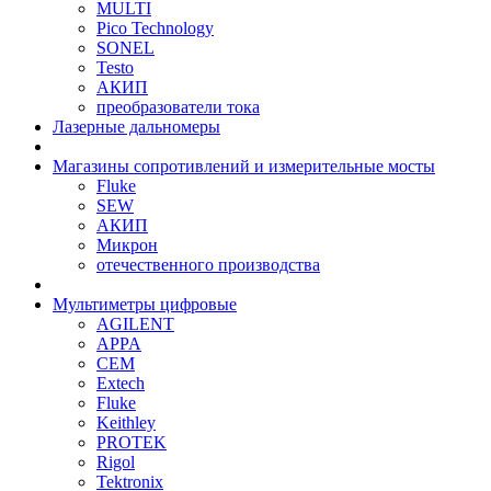
MULTI
Pico Technology
SONEL
Testo
АКИП
преобразователи тока
Лазерные дальномеры
Магазины сопротивлений и измерительные мосты
Fluke
SEW
АКИП
Микрон
отечественного производства
Мультиметры цифровые
AGILENT
APPA
CEM
Extech
Fluke
Keithley
PROTEK
Rigol
Tektronix