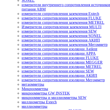
SONEL
измерители внутреннего сопротивления источнико
питания ABM
измерители сопротивления заземления Extech
измерители сопротивления заземления FLUKE
измерители сопротивления заземления METREL
Измерители сопротивления заземления MULTI
измерители сопротивления заземления SEW
измерители сопротивления заземления SONEL
измерители сопротивления заземления АКИП
измерители сопротивления заземления Мегомметр
измерители сопротивления изоляции Agilent
измерители сопротивления изоляции APPA
измерители сопротивления изоляции FLUKE
измерители сопротивления изоляции MEGGER
измерители сопротивления изоляции METREL
измерители сопротивления изоляции SEW
измерители сопротивления изоляции АКИП
измерители сопротивления изоляции Мегомметр
мегаомметры
Микроомметры
микроомметры GW INSTEK
микроомметры и миллиомметры SEW
миллиометры Extech
миллиомметры