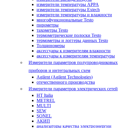
измерители температуры APPA
измерители температуры Extech
измерители температуры и влажности
многофункциональные Testo
пирометры
тахометры Testo
термометрические полоски Testo
термометры и логгеры данных Testo
Толщиномеры
аксессуары к измерителям влажности
аксессуары к измерителям температуры
Измерители параметров полупроводниковых
приборов и интегральных схем
Agilent (Agilent Technologies)
отечественного производства
Измерители параметров электрических сетей
HT Italia
METREL
MULTI
SEW
SONEL
АКИП
анализаторы качества электроэнергии