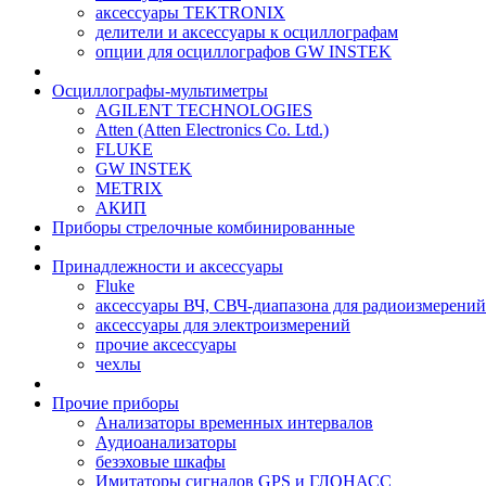
аксессуары TEKTRONIX
делители и аксессуары к осциллографам
опции для осциллографов GW INSTEK
Осциллографы-мультиметры
AGILENT TECHNOLOGIES
Atten (Atten Electronics Co. Ltd.)
FLUKE
GW INSTEK
METRIX
АКИП
Приборы стрелочные комбинированные
Принадлежности и аксессуары
Fluke
аксессуары ВЧ, СВЧ-диапазона для радиоизмерений
аксессуары для электроизмерений
прочие аксессуары
чехлы
Прочие приборы
Анализаторы временных интервалов
Аудиоанализаторы
безэховые шкафы
Имитаторы сигналов GPS и ГЛОНАСС