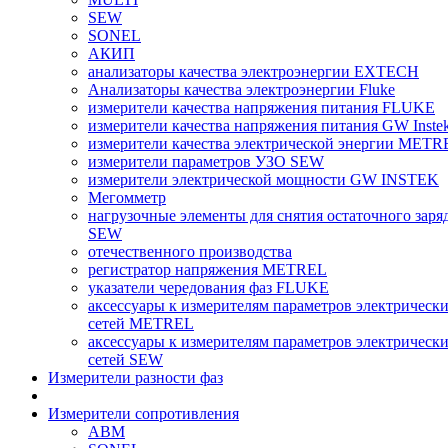
SEW
SONEL
АКИП
анализаторы качества электроэнергии EXTECH
Анализаторы качества электроэнергии Fluke
измерители качества напряжения питания FLUKE
измерители качества напряжения питания GW Inste
измерители качества электрической энергии METR
измерители параметров УЗО SEW
измерители электрической мощности GW INSTEK
Мегомметр
нагрузочные элементы для снятия остаточного заря
SEW
отечественного производства
регистратор напряжения METREL
указатели чередования фаз FLUKE
аксессуары к измерителям параметров электрическ
сетей METREL
аксессуары к измерителям параметров электрическ
сетей SEW
Измерители разности фаз
Измерители сопротивления
ABM