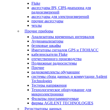
Fluke
аксессуары ВЧ, СВЧ-диапазона для
радиоизмерений
аксессуары для электроизмерений
прочие аксессуары
чехлы
Прочие приборы
Анализаторы временных интервалов
Аудиоанализаторы
безэховые шкафы
Имитаторы сигналов GPS и ГЛОНАСС
кабелеискатели Fluke
отечественного производства
Подвижные радиосистемы
Прочие
радиокомплекты обучающие
системы сбора данных и коммутации Agilent
Technologies
Тестеры напряжения
Технологическое оборудование для
микроэлектроники
Фильтры программируемые
фирмы AGILENT TECHNOLOGIES
Регистраторы данных