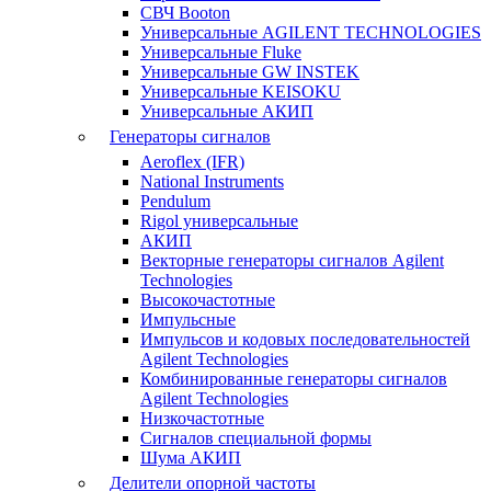
СВЧ Booton
Универсальные AGILENT TECHNOLOGIES
Универсальные Fluke
Универсальные GW INSTEK
Универсальные KEISOKU
Универсальные АКИП
Генераторы сигналов
Aeroflex (IFR)
National Instruments
Pendulum
Rigol универсальные
АКИП
Векторные генераторы сигналов Agilent
Technologies
Высокочастотные
Импульсные
Импульсов и кодовых последовательностей
Agilent Technologies
Комбинированные генераторы сигналов
Agilent Technologies
Низкочастотные
Сигналов специальной формы
Шума АКИП
Делители опорной частоты