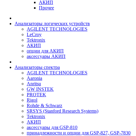
АКИП
Прочее
Анализаторы логических устройств
AGILENT TECHNOLOGIES
LeCroy
Tektronix
АКИП
опции для АКИП
аксессуары АКИП
Анализаторы спектра
AGILENT TECHNOLOGIES
Aaronia
Anritsu
GW INSTEK
PROTEK
Rigol
Rohde & Schwarz
SRSYS (Stanford Research Systems)
Tektronix
АКИП
аксессуары для GSP-810
принадлежности и опции для GSP-827, GSP-7830