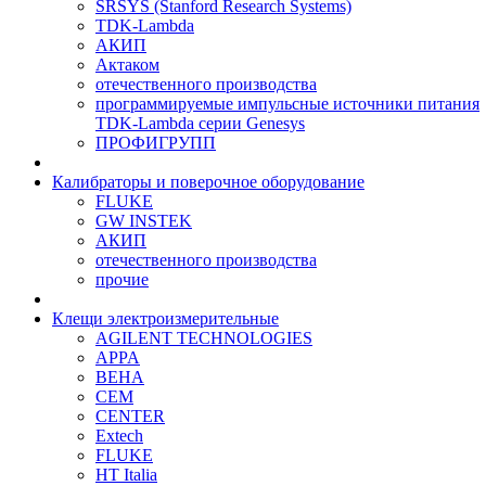
SRSYS (Stanford Research Systems)
TDK-Lambda
АКИП
Актаком
отечественного производства
программируемые импульсные источники питания
TDK-Lambda серии Genesys
ПРОФИГРУПП
Калибраторы и поверочное оборудование
FLUKE
GW INSTEK
АКИП
отечественного производства
прочие
Клещи электроизмерительные
AGILENT TECHNOLOGIES
APPA
BEHA
CEM
CENTER
Extech
FLUKE
HT Italia