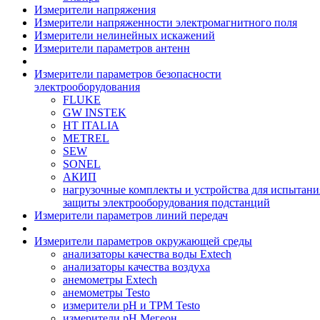
Измерители напряжения
Измерители напряженности электромагнитного поля
Измерители нелинейных искажений
Измерители параметров антенн
Измерители параметров безопасности
электрооборудования
FLUKE
GW INSTEK
HT ITALIA
METREL
SEW
SONEL
АКИП
нагрузочные комплекты и устройства для испытани
защиты электрооборудования подстанций
Измерители параметров линий передач
Измерители параметров окружающей среды
анализаторы качества воды Extech
анализаторы качества воздуха
анемометры Extech
анемометры Testo
измерители pH и ТРМ Testo
измерители pH Мегеон