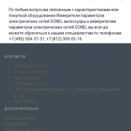
По любым вопросам связанным с характеристиками или
покупкой оборудования Измерители параметров
электрических сетей SONEL аксессуары к измерителям
параметров электрических сетей SONEL вы всегда
можете обратиться к нашим специалистам по телефонам
+7 (495) 504-37-31, +7 (812) 309-05-16.
КОНТАКТЫ
+7 (495) 504-37-31
+7 (812) 309-05-16
superpribor-m
210@priborm.ru
141074, Московская область, г.Королев, ул.Пионерская,
д.25а.
9:00 - 18:00
ДОПОЛНИТЕЛЬНО
Производители
Карта сайта
Товары со скидкой