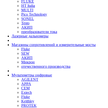
FLUKE
HT Italia
MULTI
Pico Technology
SONEL
Testo
АКИП
преобразователи тока
Лазерные дальномеры
Магазины сопротивлений и измерительные мосты
Fluke
SEW
АКИП
Микрон
отечественного производства
Мультиметры цифровые
AGILENT
APPA
CEM
Extech
Fluke
Keithley
PROTEK