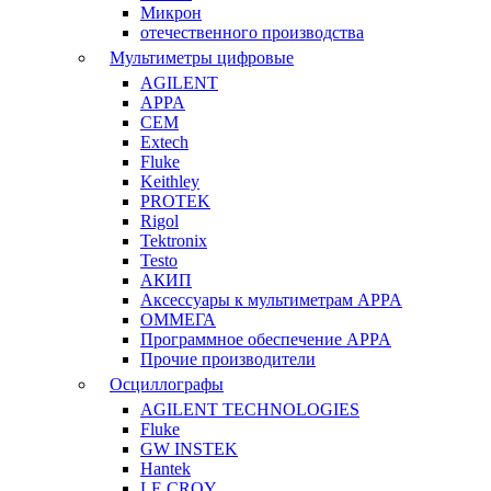
Микрон
отечественного производства
Мультиметры цифровые
AGILENT
APPA
CEM
Extech
Fluke
Keithley
PROTEK
Rigol
Tektronix
Testo
АКИП
Аксессуары к мультиметрам APPA
ОММЕГА
Программное обеспечение APPA
Прочие производители
Осциллографы
AGILENT TECHNOLOGIES
Fluke
GW INSTEK
Hantek
LE CROY