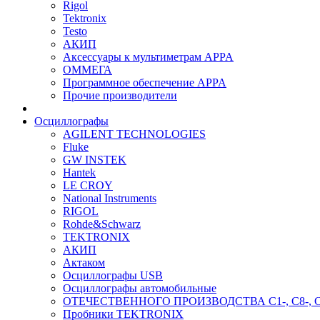
Rigol
Tektronix
Testo
АКИП
Аксессуары к мультиметрам APPA
ОММЕГА
Программное обеспечение APPA
Прочие производители
Осциллографы
AGILENT TECHNOLOGIES
Fluke
GW INSTEK
Hantek
LE CROY
National Instruments
RIGOL
Rohde&Schwarz
TEKTRONIX
АКИП
Актаком
Осциллографы USB
Осциллографы автомобильные
ОТЕЧЕСТВЕННОГО ПРОИЗВОДСТВА С1-, С8-, С
Пробники TEKTRONIX