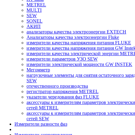
METREL
MULTI
SEW
SONEL
АКИП
анализаторы качества электроэнергии EXTECH
Анализаторы качества электроэнергии Fluke
измерители качества напряжения питания FLUKE
измерители качества напряжения питания GW Inste
измерители качества электрической энергии METR
измерители параметров УЗО SEW
измерители электрической мощности GW INSTEK
Мегомметр
нагрузочные элементы для снятия остаточного заря
SEW
отечественного производства
регистратор напряжения METREL
указатели чередования фаз FLUKE
аксессуары к измерителям параметров электрическ
сетей METREL
аксессуары к измерителям параметров электрическ
сетей SEW
Измерители разности фаз
Измерители сопротивления