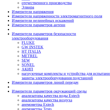
отечественного производства
Элвира
Измерители напряжения
Измерители напряженности электромагнитного поля
Измерители нелинейных искажений
Измерители параметров антенн
Измерители параметров безопасности
электрооборудования
FLUKE
GW INSTEK
HT ITALIA
METREL
SEW
SONEL
АКИП
нагрузочные комплекты и устройства для испытани
защиты электрооборудования подстанций
Измерители параметров линий передач
Измерители параметров окружающей среды
анализаторы качества воды Extech
анализаторы качества воздуха
анемометры Extech
анемометры Testo