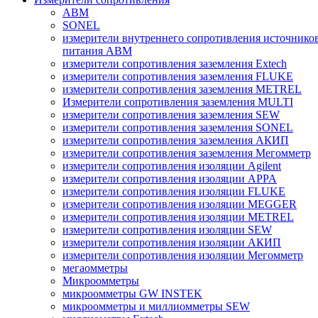
ABM
SONEL
измерители внутреннего сопротивления источнико
питания ABM
измерители сопротивления заземления Extech
измерители сопротивления заземления FLUKE
измерители сопротивления заземления METREL
Измерители сопротивления заземления MULTI
измерители сопротивления заземления SEW
измерители сопротивления заземления SONEL
измерители сопротивления заземления АКИП
измерители сопротивления заземления Мегомметр
измерители сопротивления изоляции Agilent
измерители сопротивления изоляции APPA
измерители сопротивления изоляции FLUKE
измерители сопротивления изоляции MEGGER
измерители сопротивления изоляции METREL
измерители сопротивления изоляции SEW
измерители сопротивления изоляции АКИП
измерители сопротивления изоляции Мегомметр
мегаомметры
Микроомметры
микроомметры GW INSTEK
микроомметры и миллиомметры SEW