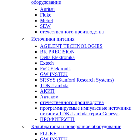
оборудование
Anritsu
Fluke
Metrel
SEW
отечественного производства
Источники питания
AGILENT TECHNOLOGIES
BK PRECISION
Delta Elektronika
Extech
FuG Elektronik
GW INSTEK
SRSYS (Stanford Research Systems)
TDK-Lambda
АКИП
Актаком
отечественного производства
программируемые импульсные источники
питания TDK-Lambda серии Genesys
ПРОФИГРУПП
Калибраторы и поверочное оборудование
FLUKE
GW INSTEK