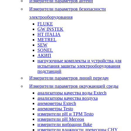
Измерители параметров антенн
Измерители параметров безопасности
электрооборудования
FLUKE
GW INSTEK
HT ITALIA
METREL
SEW
SONEL
АКИП
нагрузочные комплекты и устройства для
испытания защиты электрооборудования
подстанций
Измерители параметров линий передач
Измерители параметров окружающей среды
анализаторы качества воды Extech
анализаторы качества воздуха
анемометры Extech
анемометры Testo
измерители pH и ТРМ Testo
измерители pH Мегеон
измерители вибрации fluke
измерители влажности древесины CHY