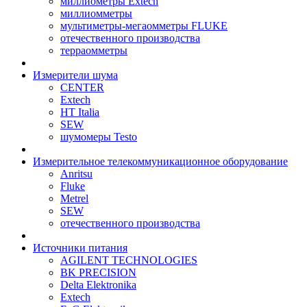
миллиометры Extech
миллиомметры
мультиметры-мегаомметры FLUKE
отечественного производства
терраомметры
Измерители шума
CENTER
Extech
HT Italia
SEW
шумомеры Testo
Измерительное телекоммуникационное оборудование
Anritsu
Fluke
Metrel
SEW
отечественного производства
Источники питания
AGILENT TECHNOLOGIES
BK PRECISION
Delta Elektronika
Extech