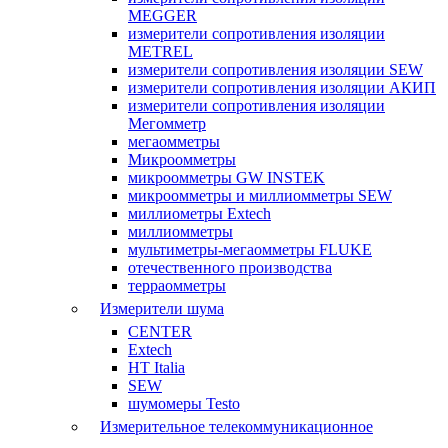
MEGGER
измерители сопротивления изоляции
METREL
измерители сопротивления изоляции SEW
измерители сопротивления изоляции АКИП
измерители сопротивления изоляции
Мегомметр
мегаомметры
Микроомметры
микроомметры GW INSTEK
микроомметры и миллиомметры SEW
миллиометры Extech
миллиомметры
мультиметры-мегаомметры FLUKE
отечественного производства
терраомметры
Измерители шума
CENTER
Extech
HT Italia
SEW
шумомеры Testo
Измерительное телекоммуникационное