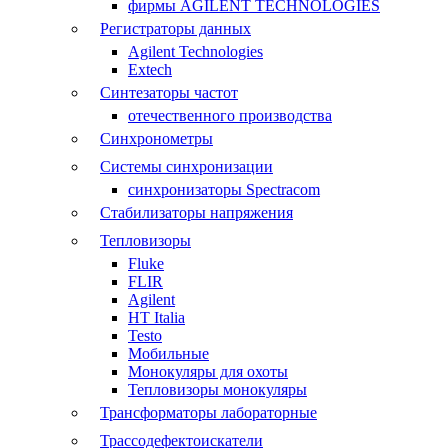
фирмы AGILENT TECHNOLOGIES
Регистраторы данных
Agilent Technologies
Extech
Синтезаторы частот
отечественного производства
Синхронометры
Системы синхронизации
синхронизаторы Spectracom
Стабилизаторы напряжения
Тепловизоры
Fluke
FLIR
Agilent
HT Italia
Testo
Мобильные
Монокуляры для охоты
Тепловизоры монокуляры
Трансформаторы лабораторные
Трассодефектоискатели