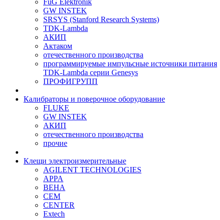
FuG Elektronik
GW INSTEK
SRSYS (Stanford Research Systems)
TDK-Lambda
АКИП
Актаком
отечественного производства
программируемые импульсные источники питания
TDK-Lambda серии Genesys
ПРОФИГРУПП
Калибраторы и поверочное оборудование
FLUKE
GW INSTEK
АКИП
отечественного производства
прочие
Клещи электроизмерительные
AGILENT TECHNOLOGIES
APPA
BEHA
CEM
CENTER
Extech