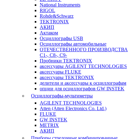
National Instruments
RIGOL
Rohde&Schwarz
TEKTRONIX
АКИП
Актаком
Осциллографы USB
Осциллографы автомобильные
ОТЕЧЕСТВЕННОГО ПРОИЗВОДСТВА
С1-, С8-, С9-
Пробники TEKTRONIX
аксессуары AGILENT TECHNOLOGIES
аксессуары FLUKE
аксессуары TEKTRONIX
делители и аксессуары к осциллографам
опции для осциллографов GW INSTEK
Осциллографы-мультиметры
AGILENT TECHNOLOGIES
Atten (Atten Electronics Co. Ltd.)
FLUKE
GW INSTEK
METRIX
АКИП
Приборы стрелочные комбинированные