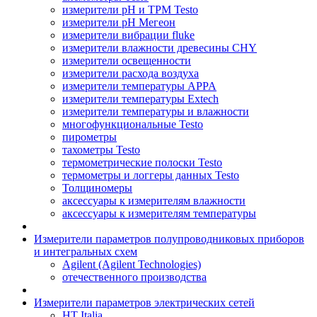
измерители pH и ТРМ Testo
измерители pH Мегеон
измерители вибрации fluke
измерители влажности древесины CHY
измерители освещенности
измерители расхода воздуха
измерители температуры APPA
измерители температуры Extech
измерители температуры и влажности
многофункциональные Testo
пирометры
тахометры Testo
термометрические полоски Testo
термометры и логгеры данных Testo
Толщиномеры
аксессуары к измерителям влажности
аксессуары к измерителям температуры
Измерители параметров полупроводниковых приборов
и интегральных схем
Agilent (Agilent Technologies)
отечественного производства
Измерители параметров электрических сетей
HT Italia