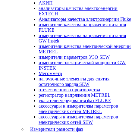
АКИП
анализаторы качества электроэнергии
EXTECH
Анализаторы качества электроэнергии Fluke
измерители качества напряжения питания
FLUKE
измерители качества напряжения питания
GW Instek
измерители качества электрической энергии
METREL
измерители параметров УЗО SEW
измерители электрической мощности GW
INSTEK
Мегомметр
нагрузочные элементы для снятия
остаточного заряда SEW
отечественного производства
регистратор напряжения METREL
указатели чередования фаз FLUKE
аксессуары к измерителям параметров
электрических сетей METREL
аксессуары к измерителям параметров
электрических сетей SEW
Измерители разности фаз