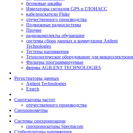
безэховые шкафы
Имитаторы сигналов GPS и ГЛОНАСС
кабелеискатели Fluke
отечественного производства
Подвижные радиосистемы
Прочие
радиокомплекты обучающие
системы сбора данных и коммутации Agilent
Technologies
Тестеры напряжения
Технологическое оборудование для микроэлектрон
Фильтры программируемые
фирмы AGILENT TECHNOLOGIES
Регистраторы данных
Agilent Technologies
Extech
Синтезаторы частот
отечественного производства
Синхронометры
Системы синхронизации
синхронизаторы Spectracom
Стабилизаторы напряжения