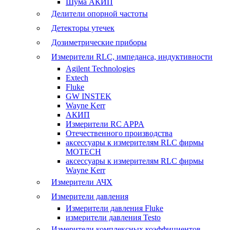
Шума АКИП
Делители опорной частоты
Детекторы утечек
Дозиметрические приборы
Измерители RLC, импеданса, индуктивности
Agilent Technologies
Extech
Fluke
GW INSTEK
Wayne Kerr
АКИП
Измерители RC APPA
Отечественного производства
аксессуары к измерителям RLC фирмы
MOTECH
аксессуары к измерителям RLC фирмы
Wayne Kerr
Измерители АЧХ
Измерители давления
Измерители давления Fluke
измерители давления Testo
Измерители комплексных коэффициентов