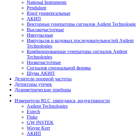
National Instruments
Pendulum
Rigol универсальные
АКИП
Векторные генераторы сигналов Agilent Technologie
Высокочастотные
Импульсные
Импульсов и кодовых последовательностей Agilent
Technologies
Комбинированные генераторы сигналов Agilent
Technologies
Низкочастотные
Сигналов специальной формы
Шума АКИП
Делители опорной частоты
Детекторы утечек
Дозиметрические приборы
Измерители RLC, импеданса, индуктивности
Agilent Technologies
Extech
Fluke
GW INSTEK
Wayne Kerr
АКИП