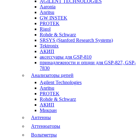
AGILENT TECHNOLOGIES
Aaronia
Anritsu
GW INSTEK
PROTEK
Rigol
Rohde & Schwarz
SRSYS (Stanford Research Systems)
Tektronix
АКИП
аксессуары для GSP-810
принадлежности и опции для GSP-827, GSP-
7830
Анализаторы цепей
Agilent Technologies
Anritsu
PROTEK
Rohde & Schwarz
АКИП
Микран
Антенны
Аттенюаторы
Вольтметры