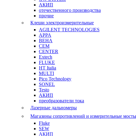
АКИП
отечественного производства
прочие
Клещи электроизмерительные
AGILENT TECHNOLOGIES
APPA
BEHA
CEM
CENTER
Extech
FLUKE
HT Italia
MULTI
Pico Technology
SONEL
Testo
АКИП
преобразователи тока
Лазерные дальномеры
Магазины сопротивлений и измерительные мост
Fluke
SEW
АКИП