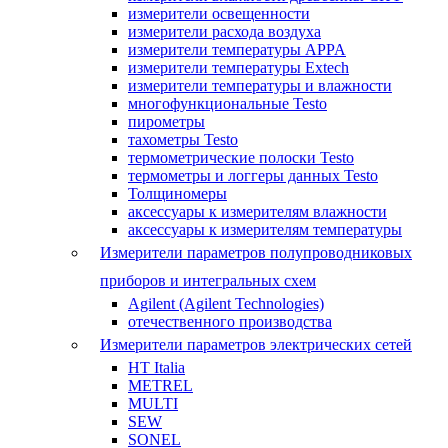
измерители освещенности
измерители расхода воздуха
измерители температуры APPA
измерители температуры Extech
измерители температуры и влажности
многофункциональные Testo
пирометры
тахометры Testo
термометрические полоски Testo
термометры и логгеры данных Testo
Толщиномеры
аксессуары к измерителям влажности
аксессуары к измерителям температуры
Измерители параметров полупроводниковых
приборов и интегральных схем
Agilent (Agilent Technologies)
отечественного производства
Измерители параметров электрических сетей
HT Italia
METREL
MULTI
SEW
SONEL