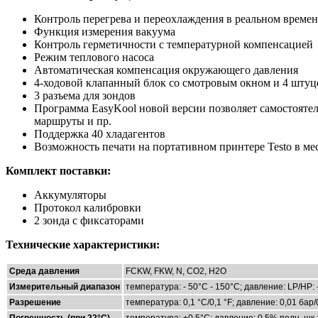
Контроль перегрева и переохлаждения в реальном време
Функция измерения вакуума
Контроль герметичности с температурной компенсацией
Режим теплового насоса
Автоматическая компенсация окружающего давления
4-ходовой клапанный блок со смотровым окном и 4 штуц
3 разъема для зондов
Программа EasyKool новой версии позволяет самостояте
маршруты и пр.
Поддержка 40 хладагентов
Возможность печати на портативном принтере Testo в ме
Комплект поставки:
Аккумуляторы
Протокол калибровки
2 зонда с фиксаторами
Технические характеристики:
Cреда давления
FCKW, FKW, N, CO2, H2O
Измерительный диапазон
температура: - 50°C - 150°C; давление: LP/HP: -1
Разрешение
температура: 0,1 °C/0,1 °F; давление: 0,01 бар
Погрешность (при 22°C)
температура: ±0,5°C; давление: 0,5% полн. шк.;