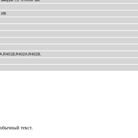
; ИК
1A,R401B,R402A,R402B,
обычный текст.