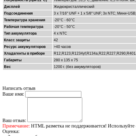
Дисплей
Жидкокристаллический
Подсоединения
3 x 7/16" UNF + 1 x 5/8" UNF; 3x NTC; Мини-USB
Температура хранения
-20°C - 60°C
Рабочая температура
-20°C - 50°C
Тип аккумулятора
4 x NTC
Класс защиты
42
Ресурс аккумуляторов
>40 часов
Хладагенты в приборе
R12,R123,R1234yf,R134a,R22,R227,R290,R40
Габариты
280 x 135 x 75
Вес
1200 г. (без аккумуляторов)
Написать отзыв
Ваше имя:
Ваш отзыв:
Примечание:
HTML разметка не поддерживается! Используйте 
Оценка: