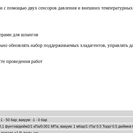
ни с помощью двух сенсоров давления и внешних температурных
ерами для шлангов
льно обновлять набор поддерживаемых хладагентов, управлять 
сте проведения работ
 - 50 бар; вакуум: -1 - 0 бар
/0,1 фунтов/дюйм2/1 кПа/0,001 МПа; вакуум: 1 мбар/1 гПа/ 0,5 Торр/ 0,5 дюймов
 вакуум: ±1 % полн. шк.