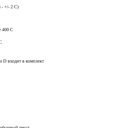
- +/- 2 С)
е 400 С
С
и D входит в комплект
обычный текст.