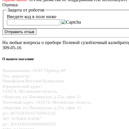
Оценка:
Защита от роботов
Введите код в поле ниже
Отправить отзыв
На любые вопросы о приборе Полевой сухоблочный калибратор Ha
309-05-16
О нашем магазине
Наименование: ООО "Прибор-М"
Ген. директор:
Никифоров Виталий Валерьевич
Юридический адрес:
141074, Московская область,
г.Королев, ул. Пионерская, д.25а, офис 11
Почтовый адрес: 141074, Московская область,
г.Королев, ул. Пионерская, д.25а, офис 11
р/с:
40702810102760001145
АО "АЛЬФА-БАНК"
к/с:
30101810200000000593