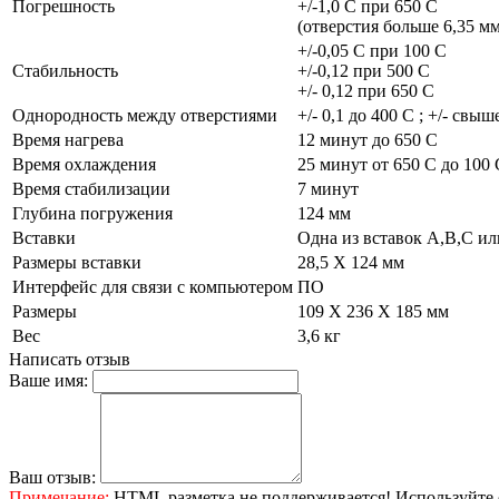
Погрешность
+/-1,0 C при 650 С
(отверстия больше 6,35 мм 
+/-0,05 С при 100 С
Стабильность
+/-0,12 при 500 С
+/- 0,12 при 650 С
Однородность между отверстиями
+/- 0,1 до 400 С ; +/- свыш
Время нагрева
12 минут до 650 С
Время охлаждения
25 минут от 650 С до 100 
Время стабилизации
7 минут
Глубина погружения
124 мм
Вставки
Одна из вставок A,B,C ил
Размеры вставки
28,5 X 124 мм
Интерфейс для связи с компьютером
ПО
Размеры
109 X 236 X 185 мм
Вес
3,6 кг
Написать отзыв
Ваше имя:
Ваш отзыв:
Примечание:
HTML разметка не поддерживается! Используйте 